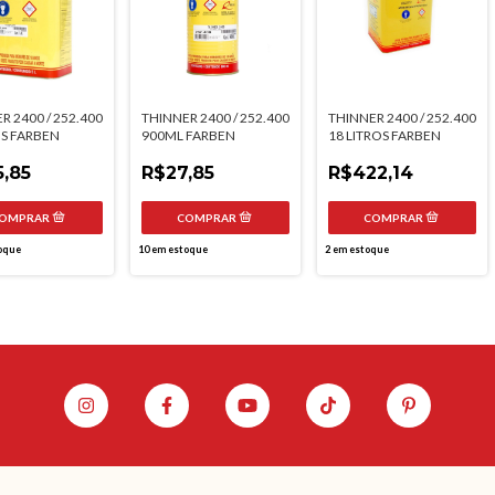
R 2400 / 252.400
THINNER 2400 / 252.400
THINNER 2400 / 252.400
OS FARBEN
900ML FARBEN
18 LITROS FARBEN
5,85
R$27,85
R$422,14
oque
10
em estoque
2
em estoque