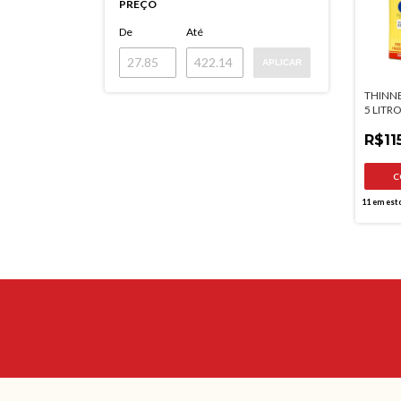
PREÇO
De
Até
APLICAR
THINNE
5 LITR
R$11
11
em est