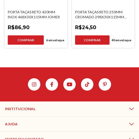
PORTA TAÇAS RETO 420MM
PORTA TAÇAS RETO 250MM
INOX 468X30X115MM JOMER
CROMADO 298X30X115MM
JOMER
R$86,90
R$24,50
6
em estoque
40
em estoque
INSTITUCIONAL
AJUDA