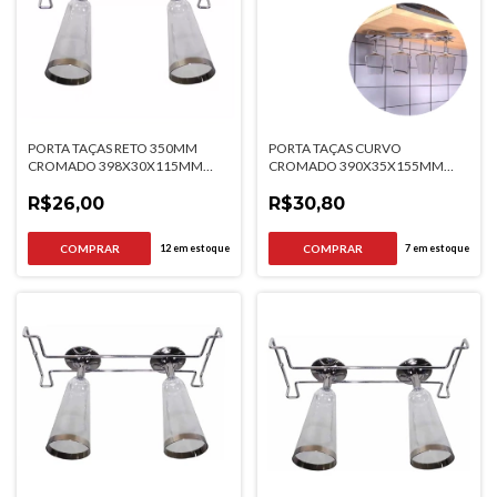
PORTA TAÇAS RETO 350MM
PORTA TAÇAS CURVO
CROMADO 398X30X115MM
CROMADO 390X35X155MM
JOMER
JOMER
R$26,00
R$30,80
12
em estoque
7
em estoque