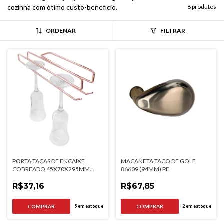
cozinha com ótimo custo-benefício.
8 produtos
ORDENAR
FILTRAR
PORTA TAÇAS DE ENCAIXE
MACANETA TACO DE GOLF
COBREADO 45X70X295MM
86609 (94MM) PF
JOMER
R$37,16
R$67,85
5
em estoque
2
em estoque