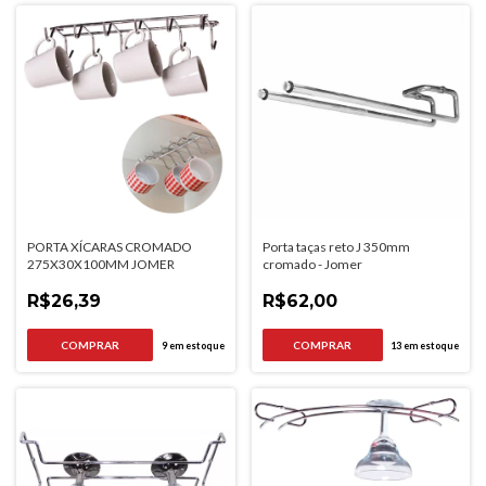
PORTA XÍCARAS CROMADO
Porta taças reto J 350mm
275X30X100MM JOMER
cromado - Jomer
R$26,39
R$62,00
9
em estoque
13
em estoque