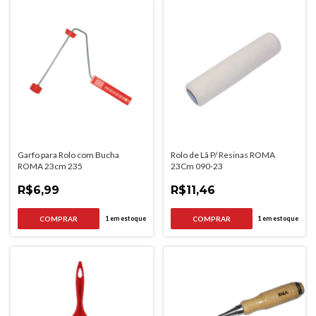
Garfo para Rolo com Bucha
Rolo de Lã P/ Resinas ROMA
ROMA 23cm 235
23Cm 090-23
R$6,99
R$11,46
1
em estoque
1
em estoque