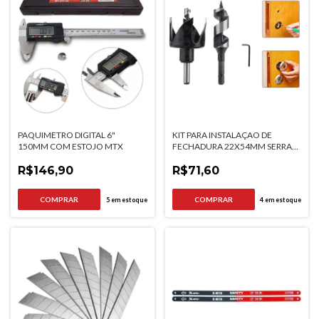
PAQUIMETRO DIGITAL 6"
KIT PARA INSTALAÇAO DE
150MM COM ESTOJO MTX
FECHADURA 22X54MM SERRA
COPO E BROCA MTX
R$146,90
R$71,60
5
em estoque
4
em estoque