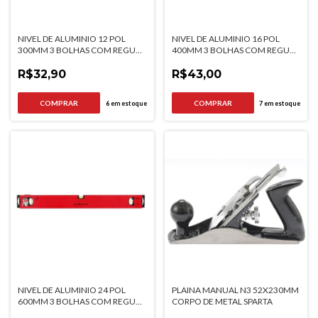
NIVEL DE ALUMINIO 12 POL
NIVEL DE ALUMINIO 16 POL
300MM 3 BOLHAS COM REGUA
400MM 3 BOLHAS COM REGUA
VERMELHO MTX
VERMELHO MTX
R$32,90
R$43,00
6
em estoque
7
em estoque
NIVEL DE ALUMINIO 24 POL
PLAINA MANUAL N3 52X230MM
600MM 3 BOLHAS COM REGUA
CORPO DE METAL SPARTA
VERMELHO MTX