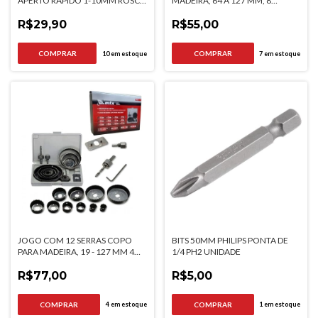
APERTO RAPIDO 1-10MM ROSCA
MADEIRA, 64 A 127 MM, 8
1/2 POL MTX
PCS//MTX
R$29,90
R$55,00
10
em estoque
7
em estoque
JOGO COM 12 SERRAS COPO
BITS 50MM PHILIPS PONTA DE
PARA MADEIRA, 19 - 127 MM 4
1/4 PH2 UNIDADE
ACESSORIOS//MTX
R$77,00
R$5,00
4
em estoque
1
em estoque