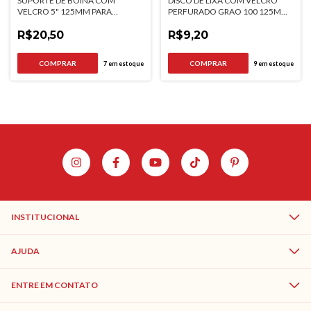
SUPORTE DE BOINA COM
DISCO DE LIXA COM VELCRO
VELCRO 5" 125MM PARA
PERFURADO GRAO 100 125MM
FURADEIRA MTX
5 PEÇAS MTX
R$20,50
R$9,20
7
em estoque
9
em estoque
INSTITUCIONAL
AJUDA
ENTRE EM CONTATO