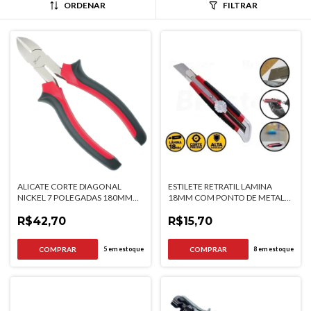
ORDENAR
FILTRAR
ALICATE CORTE DIAGONAL
ESTILETE RETRATIL LAMINA
NICKEL 7 POLEGADAS 180MM
18MM COM PONTO DE METAL
NIQUELADO CABO DUPLA
MTX
INJECAO MTX
R$42,70
R$15,70
5
em estoque
8
em estoque