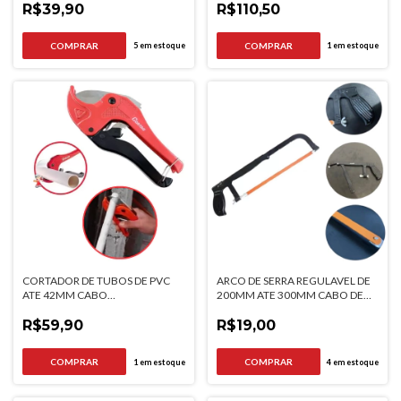
R$39,90
R$110,50
5
em estoque
1
em estoque
CORTADOR DE TUBOS DE PVC
ARCO DE SERRA REGULAVEL DE
ATE 42MM CABO
200MM ATE 300MM CABO DE
EMBORRACHADO MTX
METAL SPARTA
R$59,90
R$19,00
1
em estoque
4
em estoque