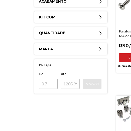
ACABAMENTO
KIT COM
Parafus
QUANTIDADE
M4 27 
Niquel
R$0,
MARCA
PREÇO
30
em est
De
Até
APLICAR