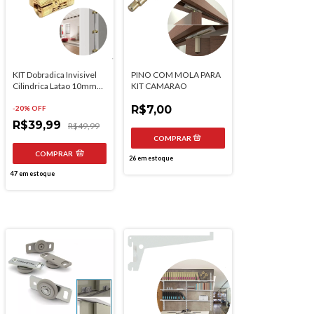
KIT Dobradica Invisivel
PINO COM MOLA PARA
Cilindrica Latao 10mm
KIT CAMARAO
180° Hardt F0040lt
R$7,00
-
20
% OFF
R$39,99
R$49,99
COMPRAR
26
em estoque
47
em estoque