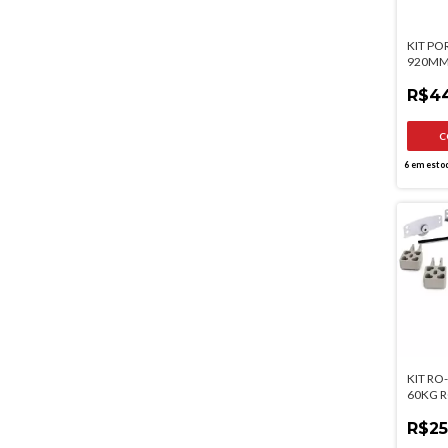
KIT P
920MM
R$4
6
em esto
KIT RO
60KG 
R$25