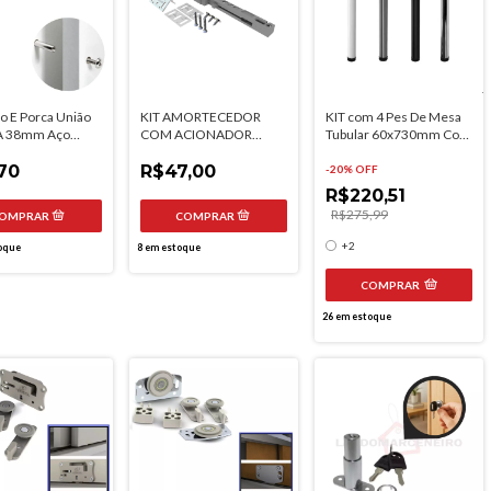
o E Porca União
KIT AMORTECEDOR
KIT com 4 Pes De Mesa
A 38mm Aço
COM ACIONADOR
Tubular 60x730mm Com
ado
35KG A 50KG
Regulagem
70
R$47,00
-
20
% OFF
R$220,51
R$275,99
+2
oque
8
em estoque
COMPRAR
26
em estoque