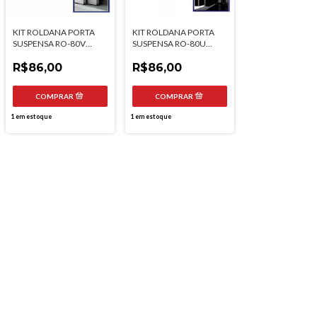
KIT ROLDANA PORTA
KIT ROLDANA PORTA
SUSPENSA RO-80V
SUSPENSA RO-80U
100KG 8002V ROMETAL
100KG 8002U ROMETAL
R$86,00
R$86,00
1
em estoque
1
em estoque