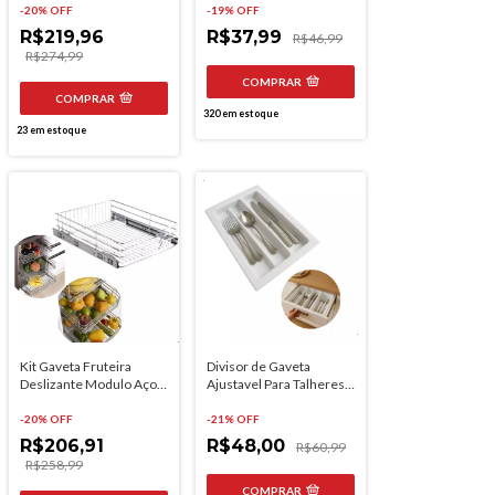
-
20
% OFF
-
19
% OFF
R$219,96
R$37,99
R$46,99
R$274,99
COMPRAR
COMPRAR
320
em estoque
23
em estoque
Kit Gaveta Fruteira
Divisor de Gaveta
Deslizante Modulo Aço
Ajustavel Para Talheres
Cromado 400mm
OG-19 36.7x48.5cm
-
20
% OFF
-
21
% OFF
R$206,91
R$48,00
R$60,99
R$258,99
COMPRAR