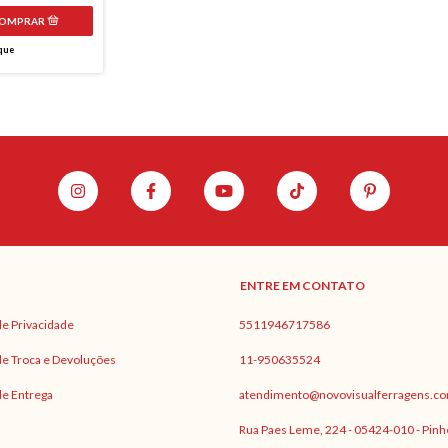
que
ENTRE EM CONTATO
 de Privacidade
5511946717586
 de Troca e Devoluções
11-950635524
 de Entrega
atendimento@novovisualferragens.co
Rua Paes Leme, 224 - 05424-010 - Pinh