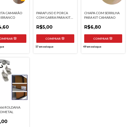
ORTA CAMARÃO
PARAFUSO E PORCA
CHAPA COM SERRILHA
 BRANCO
COM GARRA PARA KIT
PARA KIT CAMARAO
CAMARAO
4,60
R$5,00
R$6,80
que
57
em estoque
49
em estoque
-66 ROLDANA
ROMETAL
,00