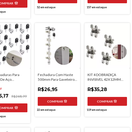
OMPRAR
52
em estoque
157
em estoque
oque
haduras Para
Fechadura Com Haste
KIT 4 DOBRADIÇA
 De Aço
500mm Para Gaveteiro
INVISIVEL 42X12MM
m Portas E
Frontal 5 Gavetas
180° NIQUELADA
 - Segredo
R$26,95
CRIATIVA
R$35,28
FF
te
5,17
R$268,99
OMPRAR
22
em estoque
119
em estoque
oque