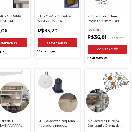
-40 ROLDANA
KIT RO-61 ROLDANA
KIT Fechadura Pino
ROMETAL
60KG ROMETAL
Pressão 32mm Para
Porta De Correr E Gaveta
,06
R$33,20
-
22
% OFF
R$36,81
R$46,99
COMPRAR
que
10
em estoque
449
em estoque
 SUPORTE
KIT 20 Sapatas Pequena
Kit Gavetas Fruteira
LHEIRA PARA
niveladora niquel.
Deslizante Cromada
 SIMPLES 50CM
d21xm6 - Hardt
570mm 8362 Jomer