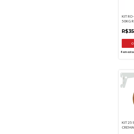
KIT RO
50KG 
R$35
4
em esto
KIT 25
CREMA
TRILHO