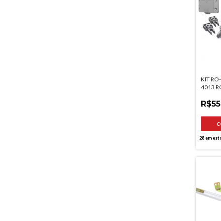
KIT RO
4013 
ROMET
R$55
28
em est