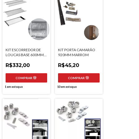
KIT ESCORREDOR DE
KIT PORTA CAMARÃO
LOUCAS BASE 600MM
920MM MARROM
20 PRATOS TN
R$332,00
R$45,20
1
em estoque
10
em estoque