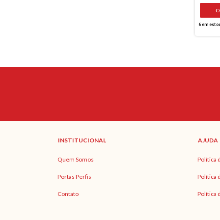
6
em esto
INSTITUCIONAL
AJUDA
Quem Somos
Política
Portas Perfis
Política
Contato
Política