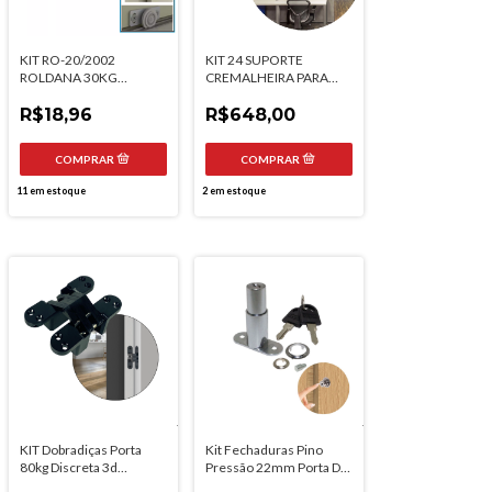
KIT RO-20/2002
KIT 24 SUPORTE
ROLDANA 30KG
CREMALHEIRA PARA
ROMETAL
TRILHO SIMPLES 50CM
R$18,96
BRANCO
R$648,00
11
em estoque
2
em estoque
KIT Dobradiças Porta
Kit Fechaduras Pino
80kg Discreta 3d
Pressão 22mm Porta De
118x28mm Zamac Preta
Correr E Gaveta