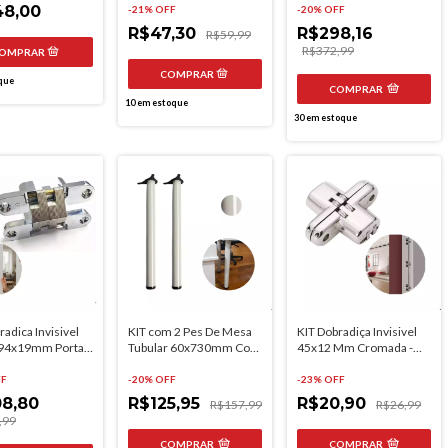
CO
8,00
-
21
% OFF
-
20
% OFF
R$47,30
R$298,16
R$59,99
R$372,99
que
COMPRAR
10
em estoque
30
em estoque
radica Invisivel
KIT com 2 Pes De Mesa
KIT Dobradiça Invisivel
 94x19mm Portas
Tubular 60x730mm Com
45x12 Mm Cromada -
s 18° Hardt
Regulagem
Hardt
FF
-
20
% OFF
-
23
% OFF
8,80
R$125,95
R$20,90
R$157,99
R$26,99
,99
COMPRAR
COMPRAR