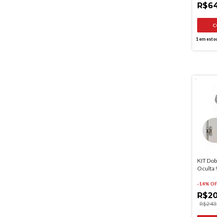
BRAN
R$64
1
em esto
KIT Dob
Oculta
Pesada
-
14
% O
R$20
R$243