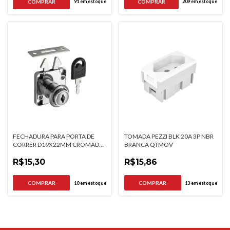
91
em estoque
209
em estoque
FECHADURA PARA PORTA DE
TOMADA PEZZI BLK 20A 3P NBR
CORRER D19X22MM CROMADA
BRANCA QTMOV
HARDT
R$15,30
R$15,86
10
em estoque
13
em estoque