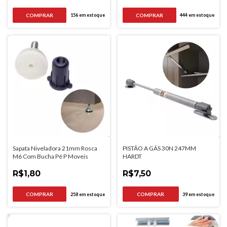
156
em estoque
444
em estoque
Sapata Niveladora 21mm Rosca
PISTÃO A GÁS 30N 247MM
M6 Com Bucha Pé P Moveis
HARDT
R$1,80
R$7,50
258
em estoque
39
em estoque