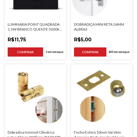
LUMINARIA POINT QUADRADA
DOBRADIÇA MINI RETA 26MM
1,5W BRANCO QUENTE 3000K
ALBRAS
PRETA BIVOLT
R$11,75
R$5,00
3
em estoque
643
em estoque
Dobradica Invisivel Cilindrica
Fecho Esfera 10mm Vai Vem