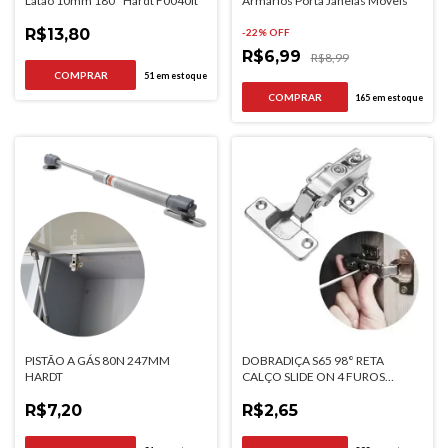
Latao 10mm 180° Hardt F0040lt
Armarios Porta Janelas Moveis
R$13,80
-
22
% OFF
R$6,99
R$8,99
51
em estoque
165
em estoque
PISTÃO A GÁS 80N 247MM
DOBRADIÇA S65 98° RETA
HARDT
CALÇO SLIDE ON 4 FUROS
HARDT
R$7,20
R$2,65