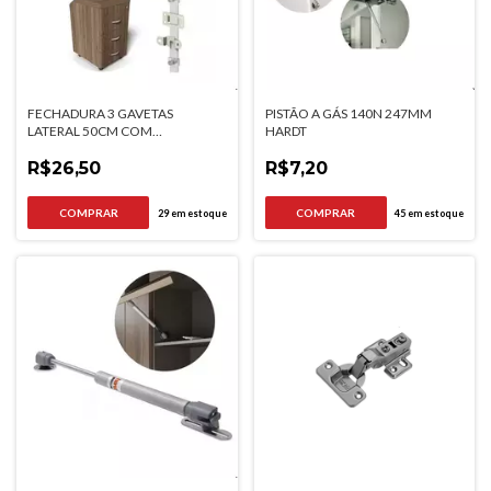
FECHADURA 3 GAVETAS
PISTÃO A GÁS 140N 247MM
LATERAL 50CM COM
HARDT
ACESSORIOS CROMADO
R$26,50
R$7,20
29
em estoque
45
em estoque