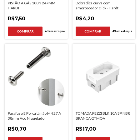
PISTÃO A GÁS 100N 247MM
Dobradiça curva com
HARDT
amortecedor click - Hardt
R$7,50
R$4,20
60
em estoque
43
em estoque
Parafuso E Porca União M4 27 A
TOMADA PEZZI BLK 10A 3P NBR
38mm Aço Niquelado
BRANCA QTMOV
R$0,70
R$17,00