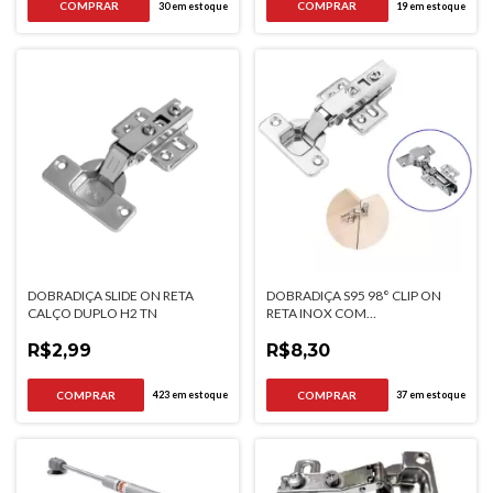
30
em estoque
19
em estoque
DOBRADIÇA SLIDE ON RETA
DOBRADIÇA S95 98° CLIP ON
CALÇO DUPLO H2 TN
RETA INOX COM
AMORTECEDOR HARDT
R$2,99
R$8,30
423
em estoque
37
em estoque