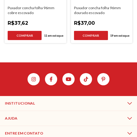
Puxador concha folha 96mm
Puxador concha folha 96mm
cobre escovado
dourado escovado
R$37,62
R$37,00
11
em estoque
19
em estoque
INSTITUCIONAL
AJUDA
ENTRE EM CONTATO