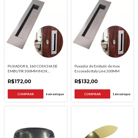
PUXADOR IL 160 CONCHA DE
Puxador de Embutir de Inox
EMBUTIR 300MM INOX
Escovado Italy Line 200MM
ESCOVADO ITALYLINE
R$172,00
R$132,00
6
em estoque
1
em estoque