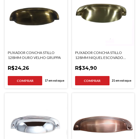
PUXADOR CONCHA STILLO
PUXADOR CONCHA STILLO
128MM OURO VELHO GRUPPA
128MM NIQUEL ESCOVADO
GRUPPA
R$24,26
R$34,90
17
em estoque
21
em estoque