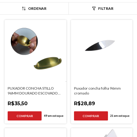
ORDENAR
FILTRAR
PUXADOR CONCHA STILLO
Puxador concha folha 96mm
96MM DOURADO ESCOVADO
cromado
GRUPPA
R$35,50
R$28,89
49
em estoque
21
em estoque