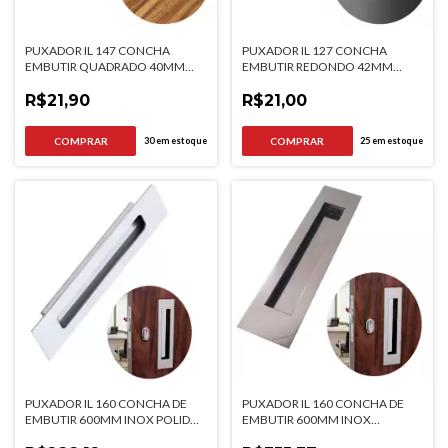
PUXADOR IL 147 CONCHA
PUXADOR IL 127 CONCHA
EMBUTIR QUADRADO 40MM
EMBUTIR REDONDO 42MM
CROMADO ITALYLINE
CROMADO ITALYLINE
R$21,90
R$21,00
30
em estoque
25
em estoque
PUXADOR IL 160 CONCHA DE
PUXADOR IL 160 CONCHA DE
EMBUTIR 600MM INOX POLIDO
EMBUTIR 600MM INOX
ITALYLINE
ESCOVADO ITALYLINE