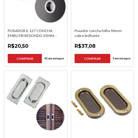
PUXADOR IL 127 CONCHA
Puxador concha folha 96mm
EMBUTIR REDONDO 35MM
cobre brilhante
CROMADO ITALYLINE
R$20,50
R$37,08
42
em estoque
3
em estoque