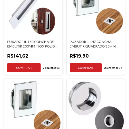
PUXADOR IL 160 CONCHA DE
PUXADOR IL 147 CONCHA
EMBUTIR 200MM INOX POLIDO
EMBUTIR QUADRADO 35MM
ITALYLINE
CROMADO ITALYLINE
R$141,62
R$19,90
2
em estoque
25
em estoque