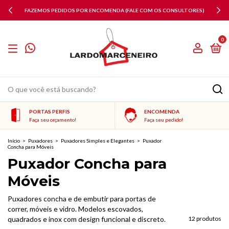
FAZEMOS PEDIDOS POR ENCOMENDA (FALE COM OS CONSULTORES)
0
PORTAS PERFIS
ENCOMENDA
Faça seu orçamento!
Faça seu pedido!
Início
>
Puxadores
>
Puxadores Simples e Elegantes
>
Puxador
Concha para Móveis
Puxador Concha para
Móveis
Puxadores concha e de embutir para portas de
correr, móveis e vidro. Modelos escovados,
quadrados e inox com design funcional e discreto.
12 produtos