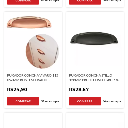
48
em estoque
34
em estoque
PUXADOR CONCHA VIVARO 115
PUXADOR CONCHA STILLO
096MM ROSE ESCOVADO
128MM PRETO FOSCO GRUPPA
ITALYLINE
R$24,90
R$28,67
53
em estoque
14
em estoque