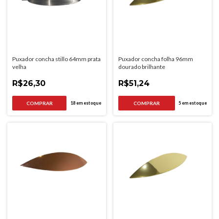
Puxador concha stillo 64mm prata
Puxador concha folha 96mm
velha
dourado brilhante
R$26,30
R$51,24
18
em estoque
5
em estoque