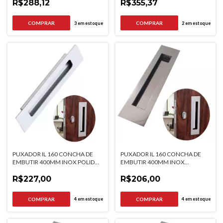
R$288,12
R$355,37
3
em estoque
2
em estoque
PUXADOR IL 160 CONCHA DE
PUXADOR IL 160 CONCHA DE
EMBUTIR 400MM INOX POLIDO
EMBUTIR 400MM INOX
ITALYLINE
ESCOVADO ITALYLINE
R$227,00
R$206,00
4
em estoque
4
em estoque