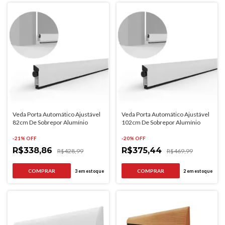
Veda Porta Automático Ajustável
Veda Porta Automático Ajustável
82cm De Sobrepor Alumínio
102cm De Sobrepor Alumínio
-
21
% OFF
-
20
% OFF
R$338,86
R$375,44
R$428,99
R$469,99
3
em estoque
2
em estoque