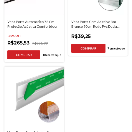
Veda Porta Automático 72 Cm
Veda Porta Com Adesivo 3m
Proteção Acústica Comfortdoor
Branco 90cm Rodo Pvc Dupla
Face
R$39,25
-
20
% OFF
R$265,53
R$331,99
7
em estoque
10
em estoque