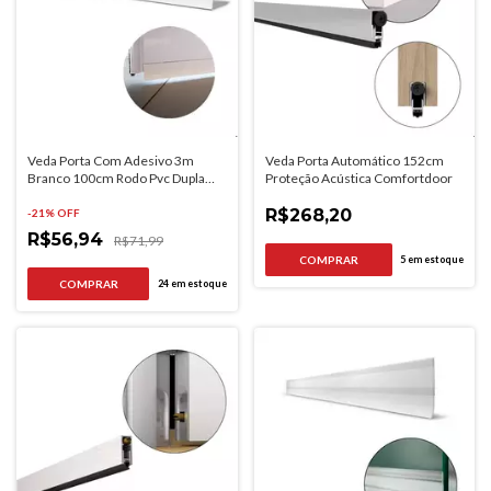
Veda Porta Com Adesivo 3m
Veda Porta Automático 152cm
Branco 100cm Rodo Pvc Dupla
Proteção Acústica Comfortdoor
Face
R$268,20
-
21
% OFF
R$56,94
R$71,99
5
em estoque
24
em estoque