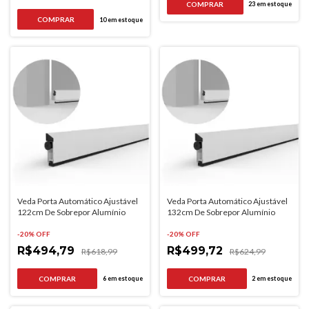
23
em estoque
10
em estoque
Veda Porta Automático Ajustável
Veda Porta Automático Ajustável
122cm De Sobrepor Alumínio
132cm De Sobrepor Alumínio
-
20
% OFF
-
20
% OFF
R$494,79
R$499,72
R$618,99
R$624,99
6
em estoque
2
em estoque