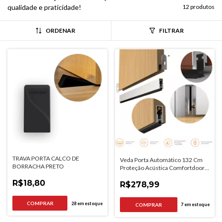
qualidade e praticidade!
12 produtos
ORDENAR
FILTRAR
TRAVA PORTA CALCO DE
Veda Porta Automático 132 Cm
BORRACHA PRETO
Proteção Acústica Comfortdoor
Cor Cinza
R$18,80
R$278,99
28
em estoque
7
em estoque