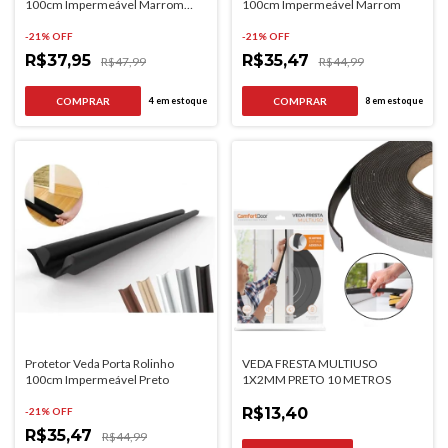
100cm Impermeável Marrom
100cm Impermeável Marrom
Claro
-
21
% OFF
-
21
% OFF
R$37,95
R$35,47
R$47,99
R$44,99
4
em estoque
8
em estoque
VEDA FRESTA MULTIUSO
Protetor Veda Porta Rolinho
1X2MM PRETO 10 METROS
100cm Impermeável Preto
R$13,40
-
21
% OFF
R$35,47
R$44,99