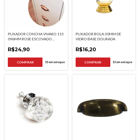
PUXADOR CONCHA VIVARO 115
PUXADOR BOLA 30MM DE
096MM ROSE ESCOVADO
VIDRO BASE DOURADA
ITALYLINE
R$24,90
R$16,20
53
em estoque
13
em estoque