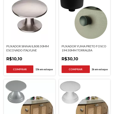
PUXADOR SINNAI IL808 30MM
PUXADOR YUMA PRETO FOSCO
ESCOVADO ITALYLINE
194 30MM TORRALBA
R$10,10
R$30,10
156
em estoque
26
em estoque