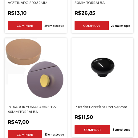
ACETINADO 200 32MM
50MM TORRALBA
TORRALBA
R$13,10
R$26,85
39
em estoque
26
em estoque
PUXADOR YUMA COBRE 197
Puxador Porcelana Preto 38mm
60MM TORRALBA
R$11,50
R$47,00
8
em estoque
13
em estoque