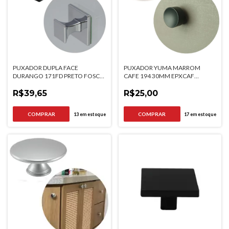
PUXADOR DUPLA FACE
PUXADOR YUMA MARROM
DURANGO 171FD PRETO FOSCO
CAFE 194 30MM EPXCAF
PPRF
TORRALBA
R$39,65
R$25,00
13
em estoque
17
em estoque