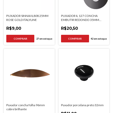
PUXADOR SINNAI IL808 25MM
PUXADOR IL 127 CONCHA
ROSE GOLD ITALYLINE
EMBUTIR REDONDO 35MM
CROMADO ITALYLINE
R$9,00
R$20,50
27
em estoque
42
em estoque
Puxador concha folha 96mm
Puxador porcelana preto 32mm
cobre brilhante