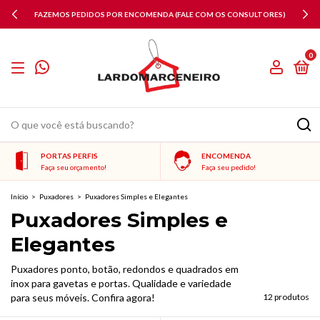
POR ENCOMENDA (FALE COM OS CONSULTORES)
P
0
PORTAS PERFIS
ENCOMENDA
Faça seu orçamento!
Faça seu pedido!
Início
>
Puxadores
>
Puxadores Simples e Elegantes
Puxadores Simples e
Elegantes
Puxadores ponto, botão, redondos e quadrados em
inox para gavetas e portas. Qualidade e variedade
para seus móveis. Confira agora!
12 produtos