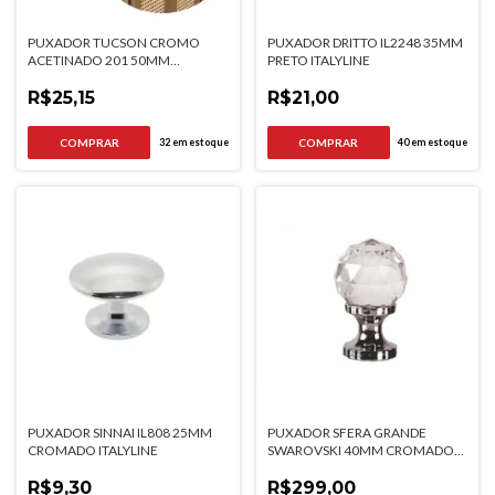
PUXADOR TUCSON CROMO
PUXADOR DRITTO IL2248 35MM
ACETINADO 201 50MM
PRETO ITALYLINE
TORRALBA
R$25,15
R$21,00
32
em estoque
40
em estoque
PUXADOR SINNAI IL808 25MM
PUXADOR SFERA GRANDE
CROMADO ITALYLINE
SWAROVSKI 40MM CROMADO
GRUPPA
R$9,30
R$299,00