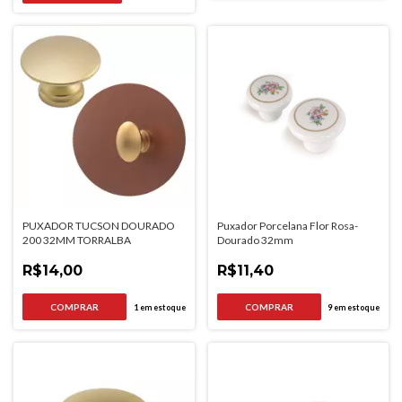
PUXADOR TUCSON DOURADO
Puxador Porcelana Flor Rosa-
200 32MM TORRALBA
Dourado 32mm
R$14,00
R$11,40
1
em estoque
9
em estoque