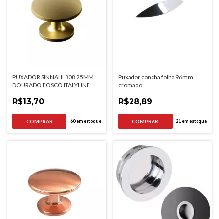
PUXADOR SINNAI IL808 25MM
Puxador concha folha 96mm
DOURADO FOSCO ITALYLINE
cromado
R$13,70
R$28,89
60
em estoque
21
em estoque