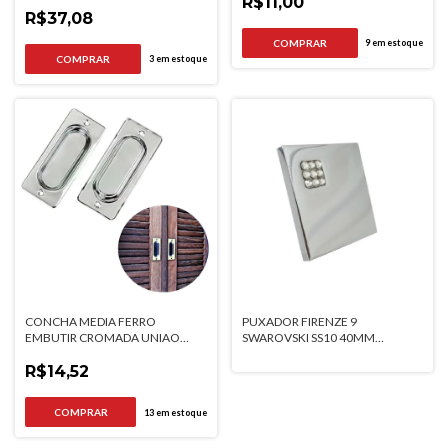
R$11,00
R$37,08
9
em estoque
3
em estoque
CONCHA MEDIA FERRO
PUXADOR FIRENZE 9
EMBUTIR CROMADA UNIAO
SWAROVSKI SS10 40MM
MUDIAL
CROMADO GRUPPA
R$14,52
13
em estoque