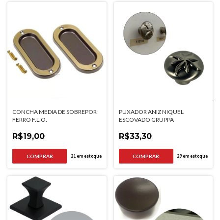
CONCHA MEDIA DE SOBREPOR
PUXADOR ANIZ NIQUEL
FERRO F.L.O.
ESCOVADO GRUPPA
R$19,00
R$33,30
21
em estoque
29
em estoque