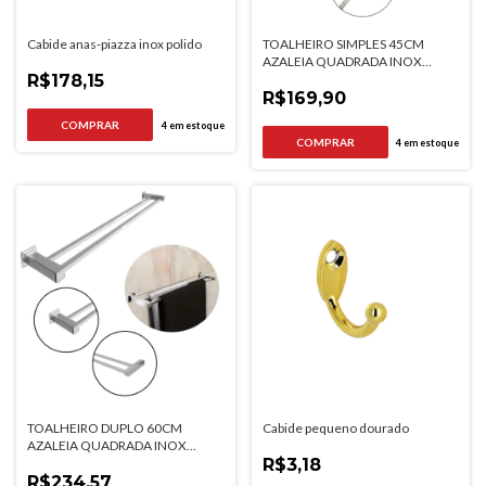
Cabide anas-piazza inox polido
TOALHEIRO SIMPLES 45CM
AZALEIA QUADRADA INOX
R$178,15
POLIDO
R$169,90
4
em estoque
4
em estoque
TOALHEIRO DUPLO 60CM
Cabide pequeno dourado
AZALEIA QUADRADA INOX
POLIDO
R$3,18
R$234,57