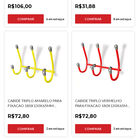
R$106,00
R$31,88
6
em estoque
8
em estoque
CABIDE TRIPLO AMARELO PARA
CABIDE TRIPLO VERMELHO
FIXACAO 180X130X65MM
PARA FIXACAO 180X130X65MM
JOMER
JOMER
R$72,80
R$72,80
2
em estoque
1
em estoque