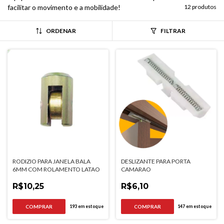
facilitar o movimento e a mobilidade!
12 produtos
ORDENAR
FILTRAR
RODIZIO PARA JANELA BALA
DESLIZANTE PARA PORTA
6MM COM ROLAMENTO LATAO
CAMARAO
R$10,25
R$6,10
193
em estoque
147
em estoque