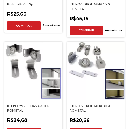
Rodizio Ro-35 2p
KIT RO-30 ROLDANA 15KG
ROMETAL
R$25,60
R$45,16
3
em estoque
6
em estoque
KIT RO-29 ROLDANA 30KG
KIT RO-23 ROLDANA 30KG
ROMETAL
ROMETAL
R$24,68
R$20,66