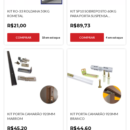
KIT RO-33 ROLDANA 50KG
KIT SP10 SOBREPOSTO 60KG
ROMETAL
PARA PORTA SUSPENSA
K1193AE HARDT
R$21,00
R$89,73
18
em estoque
4
em estoque
KIT PORTA CAMARÃO 920MM
KIT PORTA CAMARÃO 920MM
MARROM
BRANCO
R$45,20
R$44,60