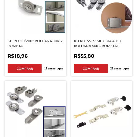
KIT RO-20/2002 ROLDANA 30KG
KIT RO-65 PRIME GUIA 4013
ROMETAL
ROLDANA 60KG ROMETAL
R$18,96
R$55,80
11
em estoque
28
em estoque