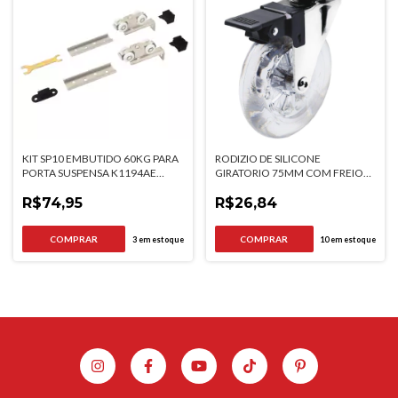
KIT SP10 EMBUTIDO 60KG PARA
RODIZIO DE SILICONE
PORTA SUSPENSA K1194AE
GIRATORIO 75MM COM FREIO
HARDT
HARDT
R$74,95
R$26,84
3
em estoque
10
em estoque