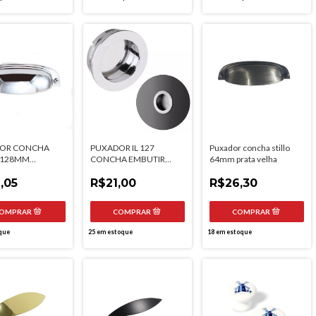
OR CONCHA
PUXADOR IL 127
Puxador concha stillo
O 128MM
CONCHA EMBUTIR
64mm prata velha
DO GRUPPA
REDONDO 42MM
,05
CROMADO ITALYLINE
R$21,00
R$26,30
que
25
em estoque
18
em estoque