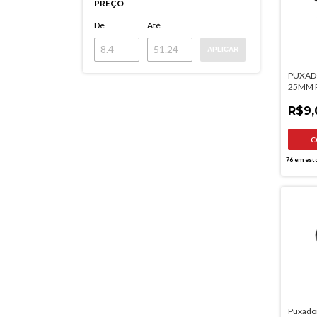
PREÇO
De
Até
APLICAR
PUXADO
25MM P
R$9,
76
em est
Puxador