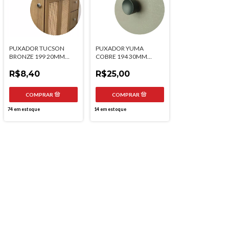
PUXADOR TUCSON
PUXADOR YUMA
BRONZE 199 20MM
COBRE 194 30MM
TORRALBA
TORRALBA
R$8,40
R$25,00
74
em estoque
14
em estoque