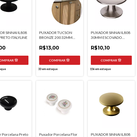
R SINNAI IL808
PUXADOR TUCSON
PUXADOR SINNAI IL808
RETO ITALYLINE
BRONZE 200 32MM
30MM ESCOVADO
TORRALBA
ITALYLINE
00
R$13,00
R$10,10
oque
33
em estoque
156
em estoque
 Porcelana Preto
Puxador Porcelana Flor
PUXADOR SINNAI IL808