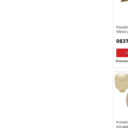
Puxador
96mm 
escova
R$37
19
em est
PUXAD
DOURA