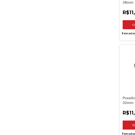
38mm
R$11
8
em esto
Puxador
32mm
R$11
9
em esto