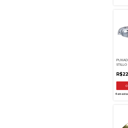
PUXAD
STILL
CROMA
R$22
4
em esto