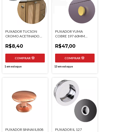
PUXADOR TUCSON
PUXADOR YUMA
CROMO ACETINADO
COBRE 197 60MM
199 20MM TORRALBA
TORRALBA
R$8,40
R$47,00
1
em estoque
13
em estoque
PUXADOR SINNAI IL808
PUXADOR IL 127