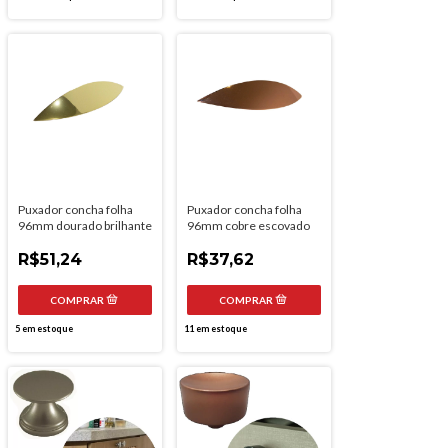
Puxador concha folha
Puxador concha folha
96mm dourado brilhante
96mm cobre escovado
R$51,24
R$37,62
5
em estoque
11
em estoque