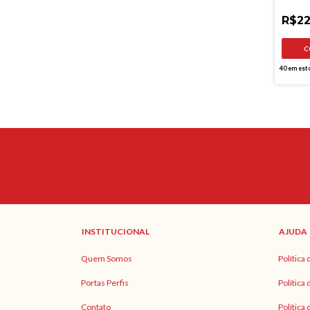
TORRA
R$22
40
em est
INSTITUCIONAL
AJUDA
Quem Somos
Política
Portas Perfis
Política
Contato
Política