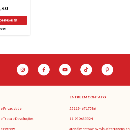
LBA
,40
oque
ENTRE EM CONTATO
 de Privacidade
5511946717586
 de Troca e Devoluções
11-950635524
 de Entrega
atendimento@novovisualferragens.co