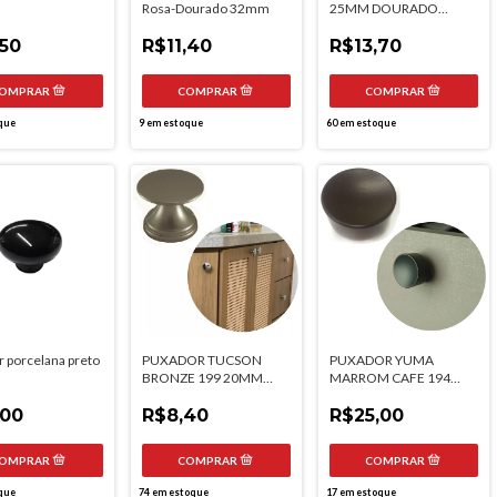
Rosa-Dourado 32mm
25MM DOURADO
FOSCO ITALYLINE
,50
R$11,40
R$13,70
que
9
em estoque
60
em estoque
 porcelana preto
PUXADOR TUCSON
PUXADOR YUMA
BRONZE 199 20MM
MARROM CAFE 194
TORRALBA
30MM EPXCAF
,00
R$8,40
TORRALBA
R$25,00
que
74
em estoque
17
em estoque