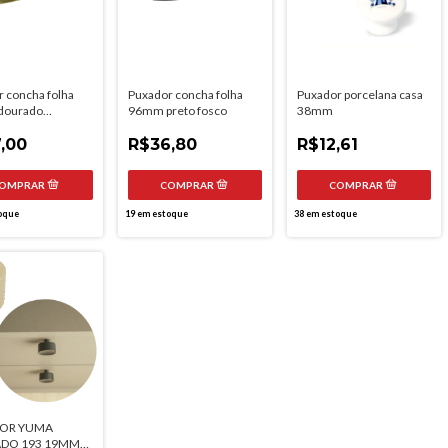
 concha folha
Puxador concha folha
Puxador porcelana casa
dourado
96mm preto fosco
38mm
do
,00
R$36,80
R$12,61
oque
19
em estoque
38
em estoque
OR YUMA
DO 193 19MM