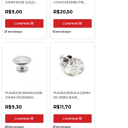
25MM ROSE GOLD
CONCHA EMBUTIR
ITALYLINE
REDONDO 35MM
R$9,00
CROMADO ITALYLINE
R$20,50
27
em estoque
42
em estoque
PUXADOR SINNAI IL808
PUXADOR BOLA 20MM
25MM CROMADO
DE VIDRO BASE
ITALYLINE
CROMADA
R$9,30
R$11,70
120
em estoque
35
em estoque