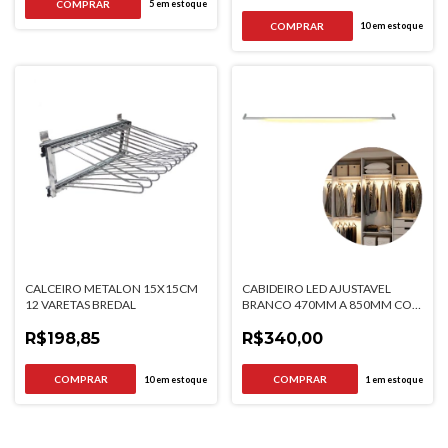
5
em estoque
10
em estoque
CALCEIRO METALON 15X15CM
CABIDEIRO LED AJUSTAVEL
12 VARETAS BREDAL
BRANCO 470MM A 850MM COM
SENSOR DE PRESENCA 3000K
R$198,85
R$340,00
10
em estoque
1
em estoque