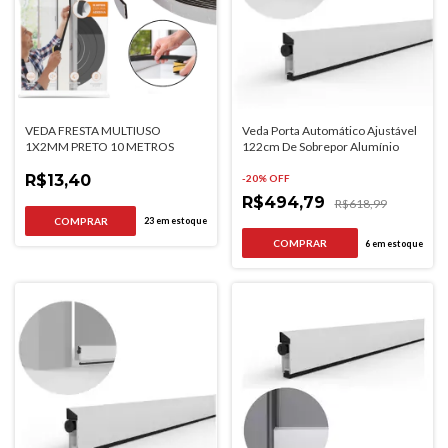
VEDA FRESTA MULTIUSO
Veda Porta Automático Ajustável
1X2MM PRETO 10 METROS
122cm De Sobrepor Alumínio
R$13,40
-
20
% OFF
R$494,79
R$618,99
23
em estoque
6
em estoque