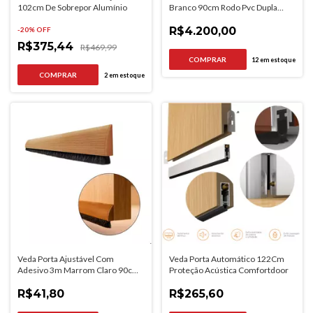
102cm De Sobrepor Alumínio
Branco 90cm Rodo Pvc Dupla
Face
R$4.200,00
-
20
% OFF
R$375,44
R$469,99
12
em estoque
2
em estoque
Veda Porta Ajustável Com
Veda Porta Automático 122Cm
Adesivo 3m Marrom Claro 90cm
Proteção Acústica Comfortdoor
Rodape
R$41,80
R$265,60