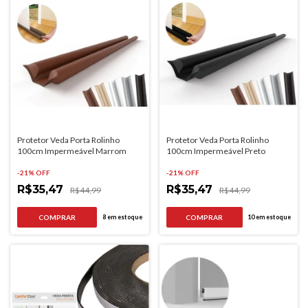
Protetor Veda Porta Rolinho
Protetor Veda Porta Rolinho
100cm Impermeável Marrom
100cm Impermeável Preto
-
21
% OFF
-
21
% OFF
R$35,47
R$35,47
R$44,99
R$44,99
8
em estoque
10
em estoque