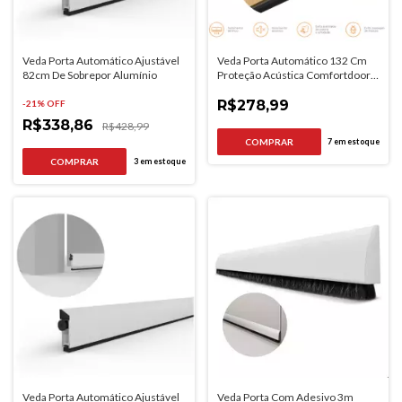
Veda Porta Automático Ajustável
Veda Porta Automático 132 Cm
82cm De Sobrepor Alumínio
Proteção Acústica Comfortdoor
Cor Cinza
R$278,99
-
21
% OFF
R$338,86
R$428,99
7
em estoque
3
em estoque
Veda Porta Automático Ajustável
Veda Porta Com Adesivo 3m