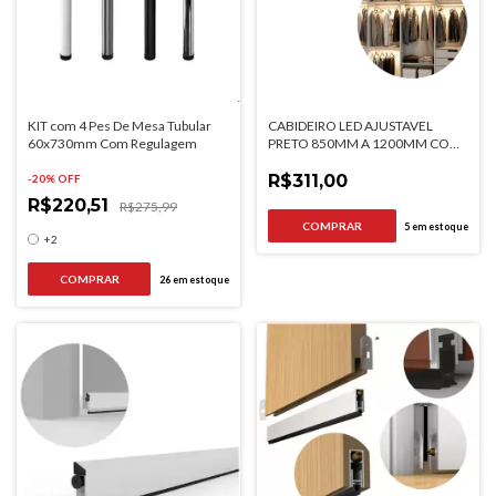
KIT com 4 Pes De Mesa Tubular
CABIDEIRO LED AJUSTAVEL
60x730mm Com Regulagem
PRETO 850MM A 1200MM COM
SENSOR DE PRESENCA 3000K
R$311,00
-
20
% OFF
R$220,51
R$275,99
5
em estoque
+2
COMPRAR
26
em estoque