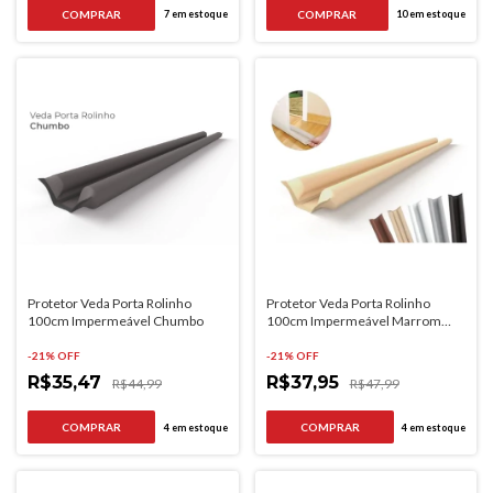
7
em estoque
10
em estoque
Protetor Veda Porta Rolinho
Protetor Veda Porta Rolinho
100cm Impermeável Chumbo
100cm Impermeável Marrom
Claro
-
21
% OFF
-
21
% OFF
R$35,47
R$37,95
R$44,99
R$47,99
4
em estoque
4
em estoque