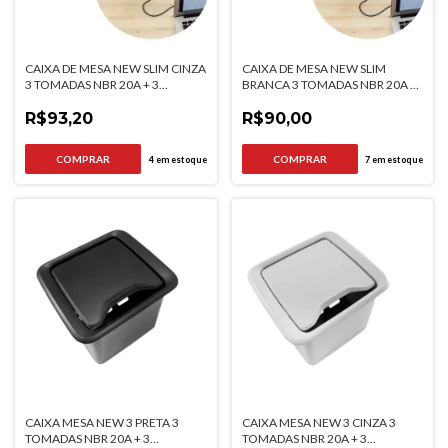
CAIXA DE MESA NEW SLIM CINZA
CAIXA DE MESA NEW SLIM
3 TOMADAS NBR 20A + 3
BRANCA 3 TOMADAS NBR 20A +
FURACAO KEY COM FUNDO
3 FURACAO KEY COM FUNDO
QTMOV
R$93,20
QTMOV
R$90,00
4
em estoque
7
em estoque
CAIXA MESA NEW 3 PRETA 3
CAIXA MESA NEW 3 CINZA 3
TOMADAS NBR 20A + 3
TOMADAS NBR 20A + 3