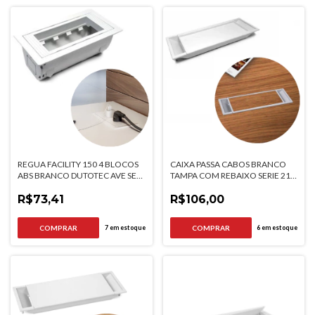
REGUA FACILITY 150 4 BLOCOS
CAIXA PASSA CABOS BRANCO
ABS BRANCO DUTOTEC AVE SEM
TAMPA COM REBAIXO SERIE 210
BLOCOS QTMOV
QTMOV
R$73,41
R$106,00
7
em estoque
6
em estoque