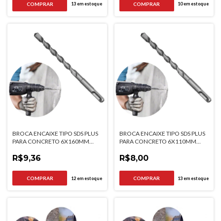
13
em estoque
10
em estoque
BROCA ENCAIXE TIPO SDS PLUS
BROCA ENCAIXE TIPO SDS PLUS
PARA CONCRETO 6X160MM
PARA CONCRETO 6X110MM
MTX
MTX
R$9,36
R$8,00
12
em estoque
13
em estoque