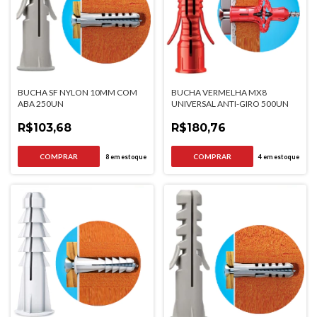
BUCHA SF NYLON 10MM COM
BUCHA VERMELHA MX8
ABA 250UN
UNIVERSAL ANTI-GIRO 500UN
R$103,68
R$180,76
8
em estoque
4
em estoque