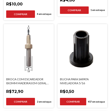
R$4,00
R$10,00
1
em estoque
4
em estoque
BROCA COM ESCAREADOR
BUCHA PARA SAPATA
8X3MM MADEIRAS EM GERAL
NIVELADORA 5/16
ACABAMENTO FINO
R$72,90
R$0,50
2
em estoque
457
em estoque