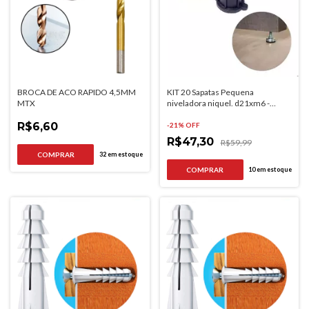
BROCA DE ACO RAPIDO 4,5MM
KIT 20 Sapatas Pequena
MTX
niveladora niquel. d21xm6 -
Hardt
R$6,60
-
21
% OFF
R$47,30
R$59,99
32
em estoque
10
em estoque