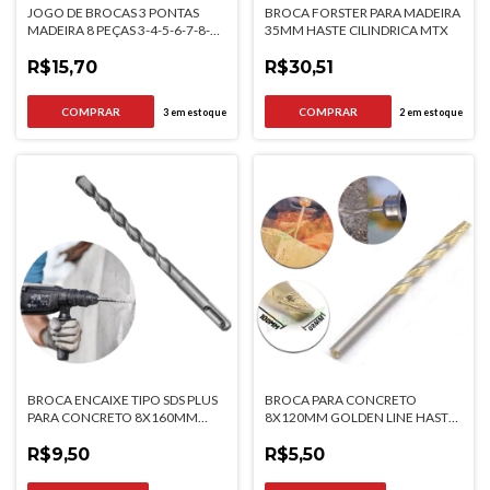
JOGO DE BROCAS 3 PONTAS
BROCA FORSTER PARA MADEIRA
MADEIRA 8 PEÇAS 3-4-5-6-7-8-9-
35MM HASTE CILINDRICA MTX
10 SPARTA
R$15,70
R$30,51
3
em estoque
2
em estoque
BROCA ENCAIXE TIPO SDS PLUS
BROCA PARA CONCRETO
PARA CONCRETO 8X160MM
8X120MM GOLDEN LINE HASTE
MTX
CILINDRICA MTX
R$9,50
R$5,50