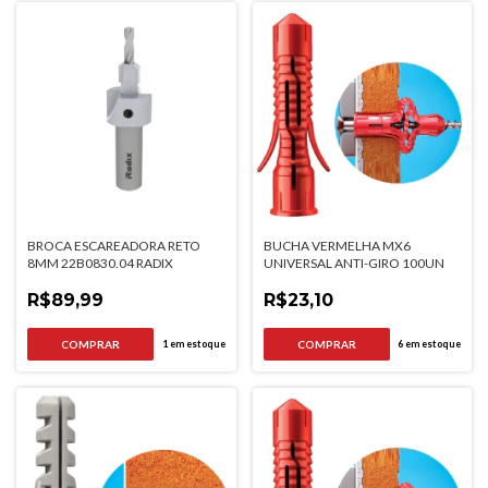
BROCA ESCAREADORA RETO
BUCHA VERMELHA MX6
8MM 22B0830.04 RADIX
UNIVERSAL ANTI-GIRO 100UN
R$89,99
R$23,10
1
em estoque
6
em estoque