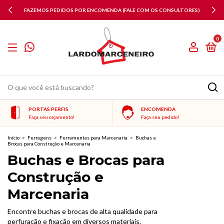
POR ENCOMENDA (FALE COM OS CONSULTORES)
P
0
PORTAS PERFIS
ENCOMENDA
Faça seu orçamento!
Faça seu pedido!
Início
>
Ferragens
>
Ferramentas para Marcenaria
>
Buchas e
Brocas para Construção e Marcenaria
Buchas e Brocas para
Construção e
Marcenaria
Encontre buchas e brocas de alta qualidade para
perfuração e fixação em diversos materiais.