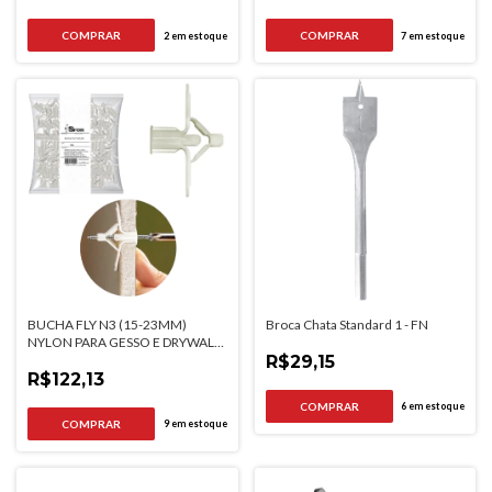
2
em estoque
7
em estoque
BUCHA FLY N3 (15-23MM)
Broca Chata Standard 1 - FN
NYLON PARA GESSO E DRYWALL
250UN
R$29,15
R$122,13
6
em estoque
9
em estoque