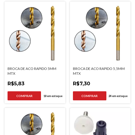
BROCA DE ACO RAPIDO 5MM
BROCA DE ACO RAPIDO 5,5MM
MTX
MTX
R$5,83
R$7,30
18
em estoque
24
em estoque