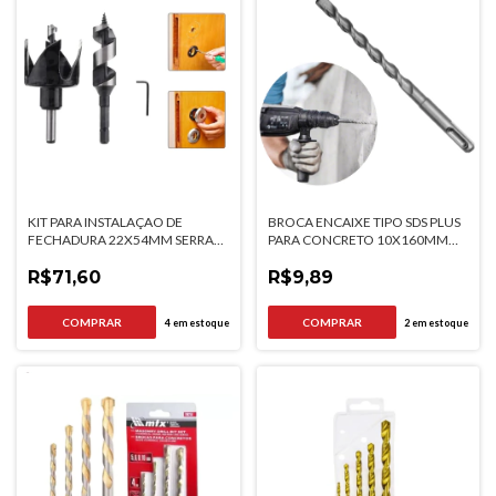
KIT PARA INSTALAÇAO DE
BROCA ENCAIXE TIPO SDS PLUS
FECHADURA 22X54MM SERRA
PARA CONCRETO 10X160MM
COPO E BROCA MTX
MTX
R$71,60
R$9,89
4
em estoque
2
em estoque