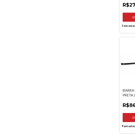
R$27
5
em esto
BARRA 
PRETA
R$86
9
em esto