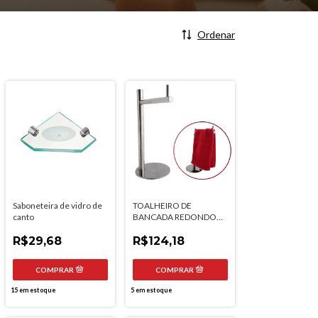
Ordenar
Saboneteira de vidro de
TOALHEIRO DE
canto
BANCADA REDONDO
SIMPLES INOX POLIDO
R$29,68
R$124,18
15
em estoque
5
em estoque