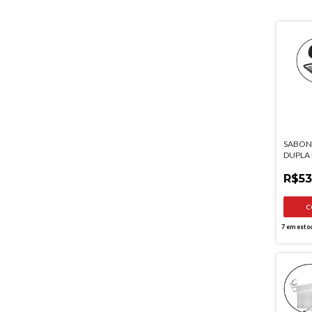
SABON
DUPLA 
FOSCO
R$53
7
em esto