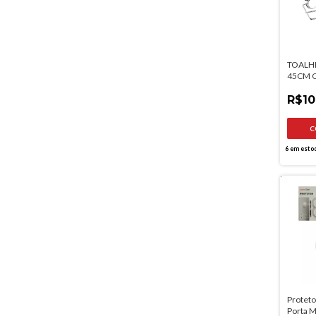
TOALH
45CM 
FACE 
R$10
6
em esto
Proteto
Porta 