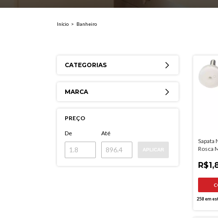
Início
>
Banheiro
CATEGORIAS
MARCA
PREÇO
De
Até
Sapata
Rosca 
APLICAR
P Move
R$1,
258
em es