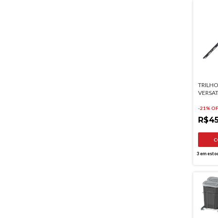
TRILH
VERSAT
FICO
-
21
% O
R$4
3
em esto