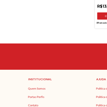
Anti-i
R$13
89
em est
INSTITUCIONAL
AJUDA
Quem Somos
Política
Portas Perfis
Política
Contato
Política