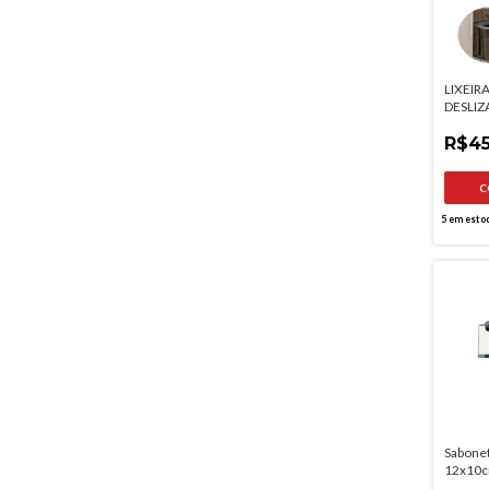
LIXEIR
DESLIZ
TOP 15
CLICK
R$45
5
em esto
Sabonet
12x10