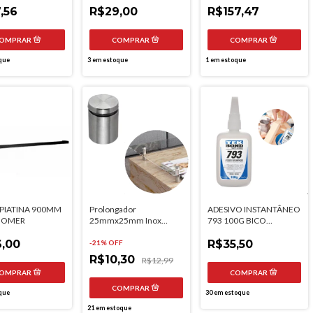
,56
R$29,00
RESERVA FUTURE
R$157,47
que
3
em estoque
1
em estoque
PIATINA 900MM
Prolongador
ADESIVO INSTANTÂNEO
 JOMER
25mmx25mm Inox
793 100G BICO
Escovado Hardt
ANTIENTUPIMENTO
,00
TEKBOND
R$35,50
-
21
% OFF
R$10,30
R$12,99
que
30
em estoque
21
em estoque