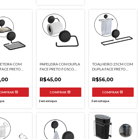
ETEIRA COM
PAPELEIRA COM DUPLA
TOALHEIRO 25CM COM
FACE PRETO
FACE PRETO FOSCO
DUPLA FACE PRETO
 FUTURE
FUTURE
FOSCO FUTURE
,00
R$45,00
R$56,00
que
2
em estoque
3
em estoque