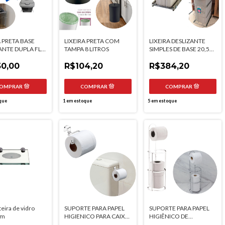
A PRETA BASE
LIXEIRA PRETA COM
LIXEIRA DESLIZANTE
ANTE DUPLA FLIP
TAMPA 8 LITROS
SIMPLES DE BASE 20,5
 LITROS TAMPA
LITROS BREDAL
0,00
R$104,20
R$384,20
que
1
em estoque
5
em estoque
eira de vidro
SUPORTE PARA PAPEL
SUPORTE PARA PAPEL
cm
HIGIENICO PARA CAIXA
HIGIÊNICO DE
ACOPLADA FUTURE
CHÃO/PAREDE COM