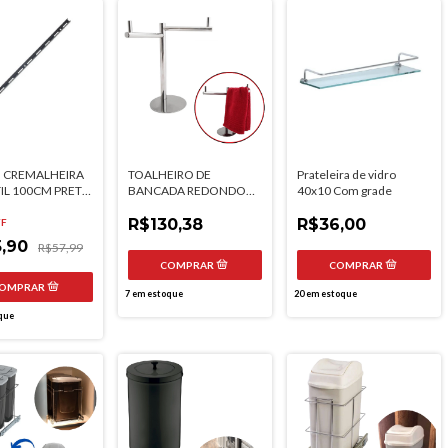
O CREMALHEIRA
TOALHEIRO DE
Prateleira de vidro
IL 100CM PRETO
BANCADA REDONDO
40x10 Com grade
DUPLO INOX POLIDO
R$130,38
R$36,00
FF
5,90
R$57,99
7
em estoque
20
em estoque
que