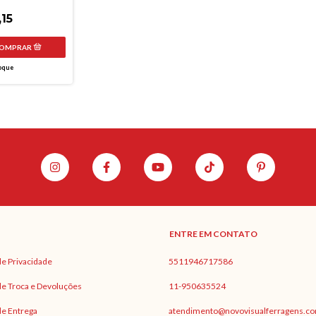
mpacto BRANCO
,15
oque
ENTRE EM CONTATO
 de Privacidade
5511946717586
 de Troca e Devoluções
11-950635524
 de Entrega
atendimento@novovisualferragens.co