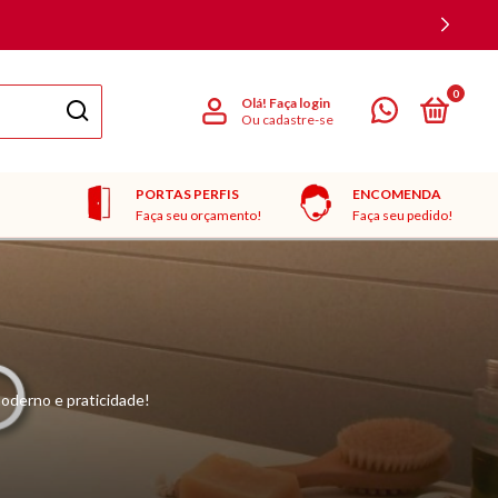
0
Olá!
Faça login
Ou cadastre-se
PORTAS PERFIS
ENCOMENDA
Faça seu orçamento!
Faça seu pedido!
oderno e praticidade!