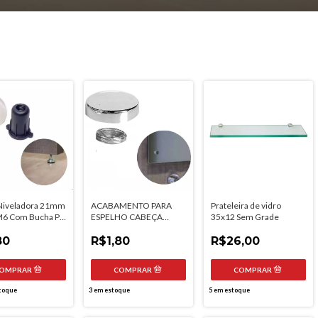
 Niveladora 21mm
ACABAMENTO PARA
Prateleira de vidro
M6 Com Bucha Pé
ESPELHO CABEÇA
35x12 Sem Grade
is
CHATA CROMADO BASE
80
R$1,80
R$26,00
toque
3
em estoque
5
em estoque