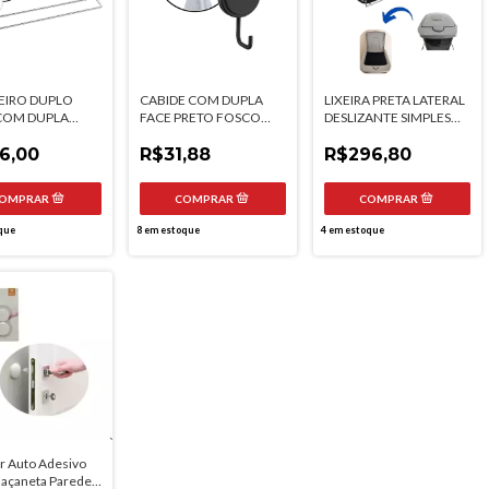
EIRO DUPLO
CABIDE COM DUPLA
LIXEIRA PRETA LATERAL
COM DUPLA
FACE PRETO FOSCO
DESLIZANTE SIMPLES
FUTURE
FUTURE
FLIP TOP 15 LITROS
6,00
R$31,88
BREDAL
R$296,80
que
8
em estoque
4
em estoque
r Auto Adesivo
Maçaneta Parede