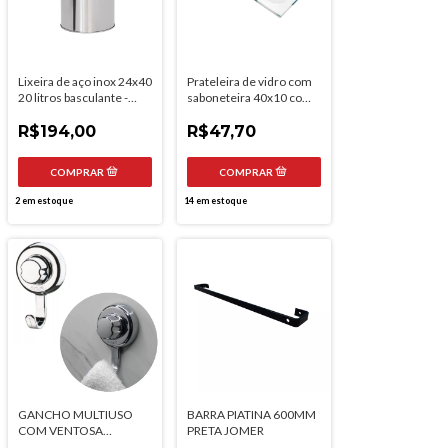
Lixeira de aço inox 24x40
Prateleira de vidro com
20 litros basculante -
saboneteira 40x10 com
Binnox
grade
R$194,00
R$47,70
2
em estoque
14
em estoque
GANCHO MULTIUSO
BARRA PIATINA 600MM
COM VENTOSA
PRETA JOMER
CROMADO FUTURE