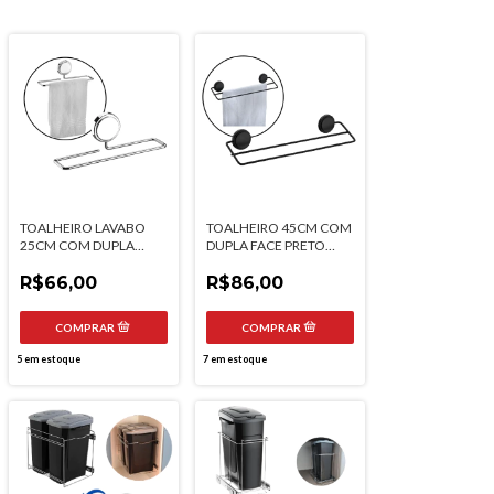
TOALHEIRO LAVABO
TOALHEIRO 45CM COM
25CM COM DUPLA
DUPLA FACE PRETO
FACE FUTURE
FOSCO FUTURE
R$66,00
R$86,00
5
em estoque
7
em estoque