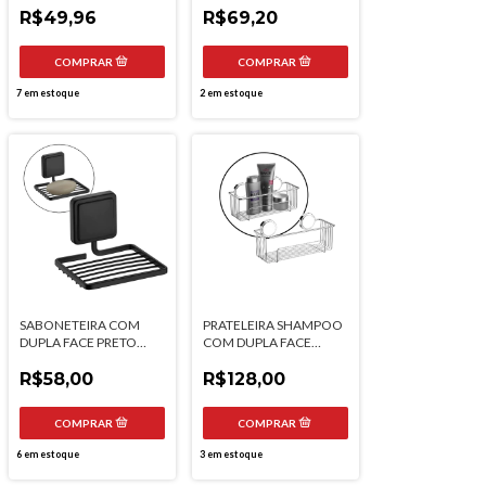
R$49,96
R$69,20
7
em estoque
2
em estoque
SABONETEIRA COM
PRATELEIRA SHAMPOO
DUPLA FACE PRETO
COM DUPLA FACE
FOSCO FUTURE
FUTURE
R$58,00
R$128,00
6
em estoque
3
em estoque