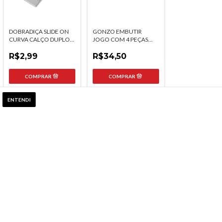
DOBRADIÇA SLIDE ON
GONZO EMBUTIR
CURVA CALÇO DUPLO
JOGO COM 4 PEÇAS
H2 TN
ZAMAC CROMADO
R$2,99
UNIAO MUDIAL
R$34,50
505
em estoque
7
em estoque
ENTENDI
TRILHO CREMALHEIRA
TRILHO CREMALHEIRA
SIMPLES 50CM PRETO
SIMPLES 1 METRO