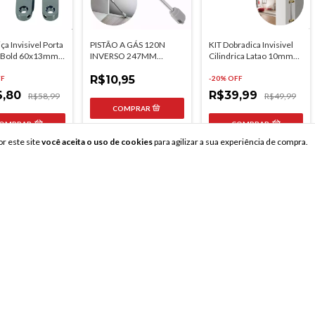
ça Invisivel Porta
PISTÃO A GÁS 120N
KIT Dobradica Invisivel
 Bold 60x13mm
INVERSO 247MM
Cilindrica Latao 10mm
HARDT
180° Hardt F0040lt
R$10,95
FF
-
20
% OFF
6,80
R$39,99
R$58,99
R$49,99
OMPRAR
COMPRAR
83
em estoque
r este site
você aceita o uso de cookies
para agilizar a sua experiência de compra.
oque
47
em estoque
DOBRADIÇA PARA
PORTA DE VIDRO 41X20
 A GÁS 80N
DOBRADIÇA LEVE
CROMADO HARDT
SO 247MM
CANTO ARREDONDADO