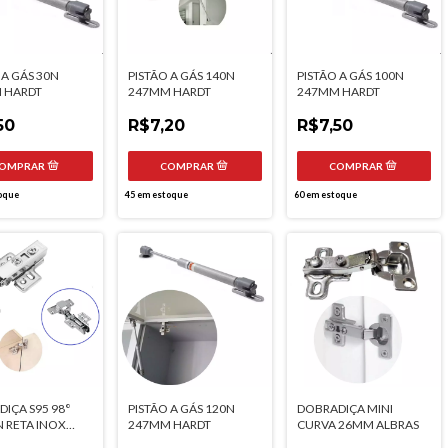
 A GÁS 30N
PISTÃO A GÁS 140N
PISTÃO A GÁS 100N
 HARDT
247MM HARDT
247MM HARDT
50
R$7,20
R$7,50
oque
45
em estoque
60
em estoque
IÇA S95 98°
PISTÃO A GÁS 120N
DOBRADIÇA MINI
N RETA INOX
247MM HARDT
CURVA 26MM ALBRAS
MORTECEDOR