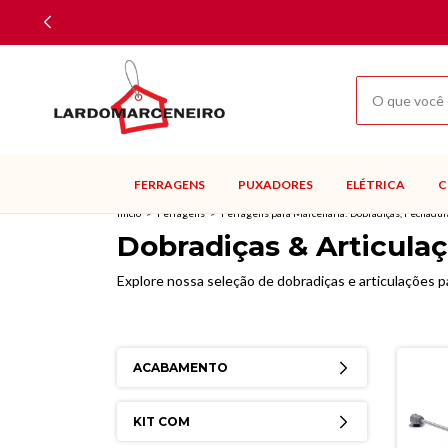
FERRAGENS
PUXADORES
ELÉTRICA
C
Início
>
Ferragens
>
Ferragens para Marcenaria: Dobradiças, Fechadur
Dobradiças & Articula
Explore nossa seleção de dobradiças e articulações p
ACABAMENTO
KIT COM