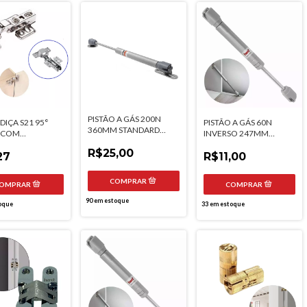
PISTÃO A GÁS 200N
IÇA S21 95°
PISTÃO A GÁS 60N
360MM STANDARD
 COM
INVERSO 247MM
HARDT
ECEDOR CALÇO
HARDT
R$25,00
ARDT
27
R$11,00
90
em estoque
oque
33
em estoque