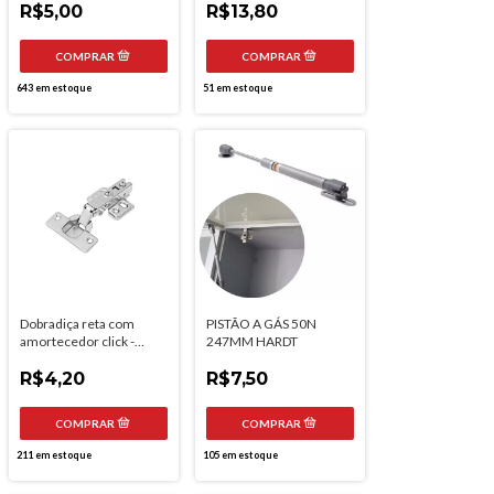
R$5,00
R$13,80
643
em estoque
51
em estoque
Dobradiça reta com
PISTÃO A GÁS 50N
amortecedor click -
247MM HARDT
Hardt
R$4,20
R$7,50
211
em estoque
105
em estoque