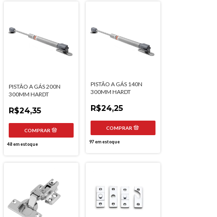
PISTÃO A GÁS 140N
PISTÃO A GÁS 200N
300MM HARDT
300MM HARDT
R$24,25
R$24,35
97
em estoque
48
em estoque