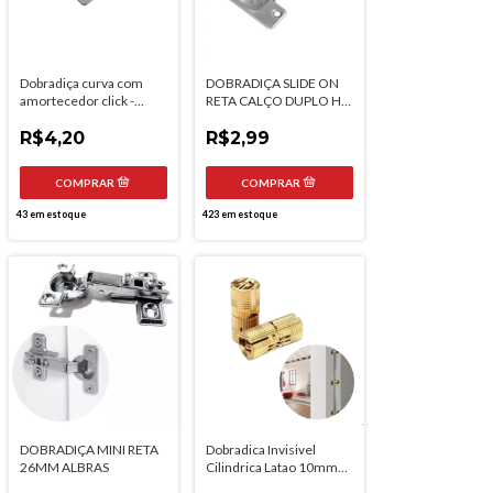
Dobradiça curva com
DOBRADIÇA SLIDE ON
amortecedor click -
RETA CALÇO DUPLO H2
Hardt
TN
R$4,20
R$2,99
43
em estoque
423
em estoque
DOBRADIÇA MINI RETA
Dobradica Invisivel
26MM ALBRAS
Cilindrica Latao 10mm
180° Hardt F0040lt