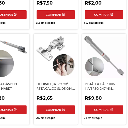
30
R$7,50
R$2,00
oque
118
em estoque
662
em estoque
 A GÁS 80N
DOBRADIÇA S65 98°
PISTÃO A GÁS 100N
 HARDT
RETA CALÇO SLIDE ON 4
INVERSO 247MM
FUROS HARDT
HARDT
20
R$2,65
R$9,80
oque
209
em estoque
75
em estoque