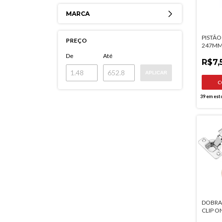
MARCA
PISTÃO
PREÇO
247MM
De
Até
R$7,
APLICAR
39
em est
DOBRAD
CLIP O
COM A