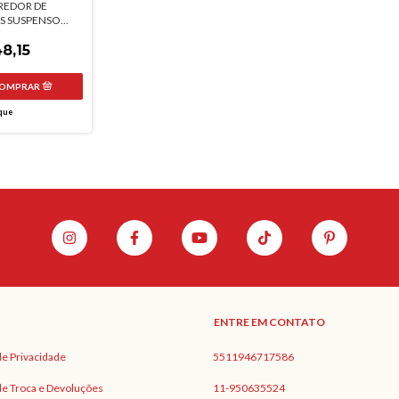
REDOR DE
S SUSPENSO
NDARES 15
S FUTURE
8,15
que
ENTRE EM CONTATO
 de Privacidade
5511946717586
 de Troca e Devoluções
11-950635524