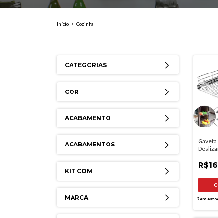
Início
>
Cozinha
CATEGORIAS
COR
ACABAMENTO
Gaveta 
ACABAMENTOS
Desliz
Aço C
R$16
KIT COM
MARCA
2
em esto