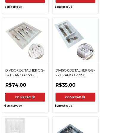
2
em estoque
1
em estoque
DIVISOR DE TALHER OG-
DIVISOR DE TALHER OG-
82 BRANCO 560 X
22 BRANCO 272 X
540MM MOLDPLAST
474MM MOLDPLAST
R$74,00
R$35,00
4
em estoque
8
em estoque