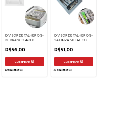
DIVISOR DE TALHER OG-
DIVISOR DE TALHER OG-
30 BRANCO 463 X
24 CINZA METALICO
475MM MOLDPLAST
347 X 407MM
R$56,00
MOLDPLAST
R$51,00
10
em estoque
28
em estoque