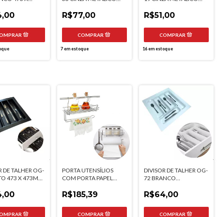
 MOLDPLAST
553 X 492MM
367 X 485MM
,00
MOLDPLAST
R$77,00
MOLDPLAST
R$51,00
oque
7
em estoque
16
em estoque
R DE TALHER OG-
PORTA UTENSÍLIOS
DIVISOR DE TALHER OG-
TO 473 X 473MM
COM PORTA PAPEL
72 BRANCO
LAST
TOALHA CROMADO
MOLDPLAST
,00
JOMER
R$185,39
R$64,00