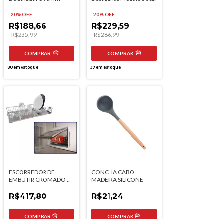
Aço Cromado470mm
8353
-
20
% OFF
-
20
% OFF
R$188,66
R$229,59
R$235,99
R$286,99
COMPRAR
COMPRAR
80
em estoque
39
em estoque
ESCORREDOR DE
CONCHA CABO
EMBUTIR CROMADO
MADEIRA SILICONE
670X70X300MM MOD
700MM 8731 JOMER
R$417,80
R$21,24