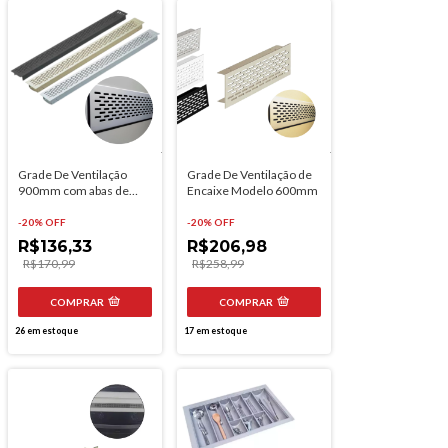
Grade De Ventilação
Grade De Ventilação de
900mm com abas de
Encaixe Modelo 600mm
Encaixe
-
20
% OFF
-
20
% OFF
R$136,33
R$206,98
R$170,99
R$258,99
COMPRAR
COMPRAR
26
em estoque
17
em estoque