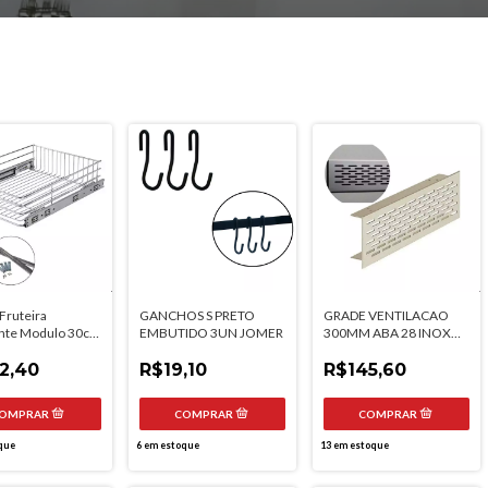
Fruteira
GANCHOS S PRETO
GRADE VENTILACAO
ante Modulo 30cm
EMBUTIDO 3UN JOMER
300MM ABA 28 INOX
romado 270mm
ESCOVADO
2,40
R$19,10
R$145,60
que
6
em estoque
13
em estoque