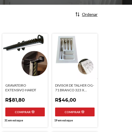
Ordenar
GRAVATEIRO
DIVISOR DE TALHER OG-
EXTENSIVO HARDT
71 BRANCO 323 X
473MM MOLDPLAST
R$81,80
R$46,00
31
em estoque
19
em estoque