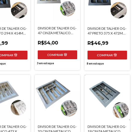
DIVISOR DE TALHER OG-
R DE TALHER OG-
DIVISOR DE TALHER OG-
47 CINZA METALICO
TO 294 X 414MM
47 PRETO 375 X 472MM
375 X 472MM
LAST
MOLDPLAST
MOLDPLAST
R$54,00
,99
R$46,99
3
em estoque
oque
8
em estoque
R DE TALHER OG-
DIVISOR DE TALHER OG-
DIVISOR DE TALHER OG-
NCO 473 X
33 CINZA METALICO
19 CINZA METALICO