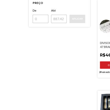
PREÇO
De
Até
APLICAR
DIVISO
47 BRA
472MM
R$46
24
em est