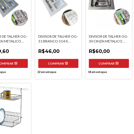
R DE TALHER OG-
DIVISOR DE TALHER OG-
DIVISOR DE TALHER OG-
ZA METALICO
31 BRANCO 314 X
30 CINZA METALICO
 465MM
465MM MOLDPLAST
463 X 475MM
LAST
,60
R$46,00
MOLDPLAST
R$60,00
oque
22
em estoque
18
em estoque