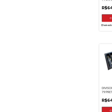
473MM
R$64
15
em est
DIVISO
79 PRE
MOLDP
R$64