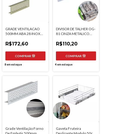
GRADE VENTILACAO
DIVISOR DE TALHER OG-
500MM ABA 28 INOX
81 CINZA METALICO
ESCOVADO
835 X 495MM
R$172,60
MOLDPLAST
R$110,20
8
em estoque
4
em estoque
Grade Ventilação Forno
Gaveta Fruteira
De Embutir 500mm
Deslizante Modulo 50cm