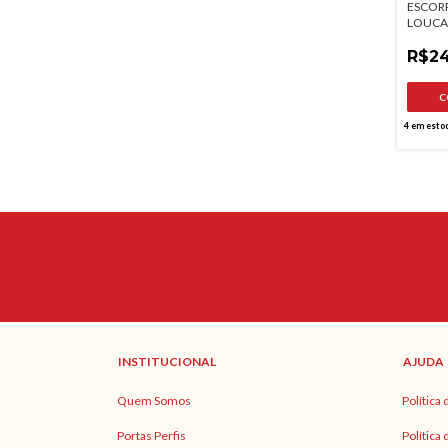
ESCOR
LOUCA
DOIS A
PRATO
R$24
4
em esto
INSTITUCIONAL
AJUDA
Quem Somos
Política
Portas Perfis
Política