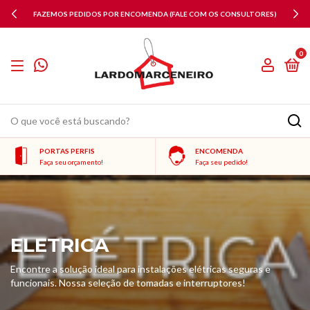
ONSULTORES)
PAGAMENTOS VIA PIX 10% OFF
0
PORTAS PERFIS
ENCOMENDA
Faça seu orçamento!
Faça seu pedido!
ELETRICA
Encontre a solução ideal para instalações elétricas seguras e
funcionais. Nossa seleção de tomadas e interruptores!