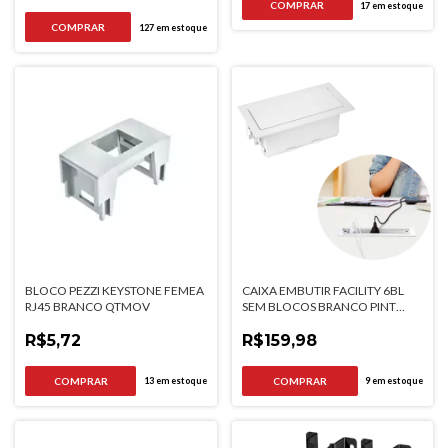
17
em estoque
127
em estoque
BLOCO PEZZI KEYSTONE FEMEA
CAIXA EMBUTIR FACILITY 6BL
RJ45 BRANCO QTMOV
SEM BLOCOS BRANCO PINT
QTMOV
R$5,72
R$159,98
13
em estoque
9
em estoque