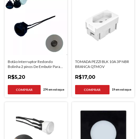
Botão Interruptor Redondo
TOMADA PEZZI BLK 10A 3P NBR
Bolinha 2 pinos De Embutir Para
BRANCA QTMOV
Moveis
R$5,20
R$17,00
274
em estoque
19
em estoque