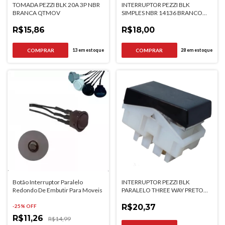
TOMADA PEZZI BLK 20A 3P NBR
INTERRUPTOR PEZZI BLK
BRANCA QTMOV
SIMPLES NBR 14136 BRANCO
QTMOV
R$15,86
R$18,00
13
em estoque
28
em estoque
Botão Interruptor Paralelo
INTERRUPTOR PEZZI BLK
Redondo De Embutir Para Moveis
PARALELO THREE WAY PRETO
QTMOV
R$20,37
-
25
% OFF
R$11,26
R$14,99