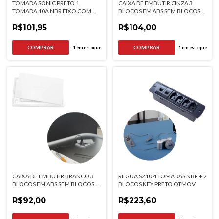
TOMADA SONIC PRETO 1
CAIXA DE EMBUTIR CINZA 3
TOMADA 10A NBR FIXO COM
BLOCOS EM ABS SEM BLOCOS
CABO 1,7M QTMOV
QTMOV
R$101,95
R$104,00
1
em estoque
1
em estoque
CAIXA DE EMBUTIR BRANCO 3
REGUA S210 4 TOMADAS NBR + 2
BLOCOS EM ABS SEM BLOCOS
BLOCOS KEY PRETO QTMOV
QTMOV
R$92,00
R$223,60