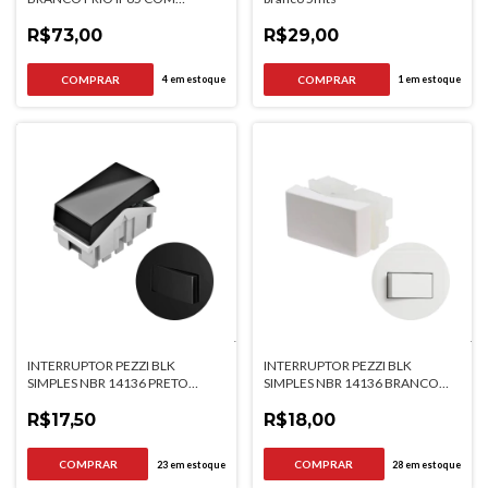
SILICONE 5000MM
R$73,00
R$29,00
4
em estoque
1
em estoque
INTERRUPTOR PEZZI BLK
INTERRUPTOR PEZZI BLK
SIMPLES NBR 14136 PRETO
SIMPLES NBR 14136 BRANCO
QTMOV
QTMOV
R$17,50
R$18,00
23
em estoque
28
em estoque