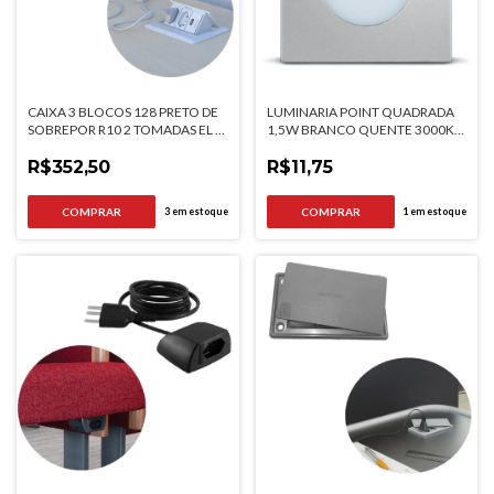
CAIXA 3 BLOCOS 128 PRETO DE
LUMINARIA POINT QUADRADA
SOBREPOR R10 2 TOMADAS EL +
1,5W BRANCO QUENTE 3000K
1 BLOCO RJ PRATIK QTMOV
ALUMÍNIO BIVOLT
R$352,50
R$11,75
3
em estoque
1
em estoque