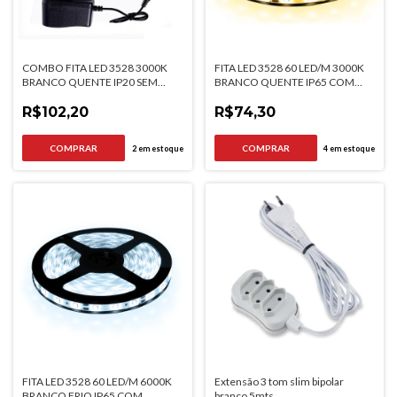
COMBO FITA LED 3528 3000K
FITA LED 3528 60 LED/M 3000K
BRANCO QUENTE IP20 SEM
BRANCO QUENTE IP65 COM
SILICONE 5MT E CONVERSOR 3A
SILICONE 5000MM
12V
R$102,20
R$74,30
2
em estoque
4
em estoque
FITA LED 3528 60 LED/M 6000K
Extensão 3 tom slim bipolar
BRANCO FRIO IP65 COM
branco 5mts