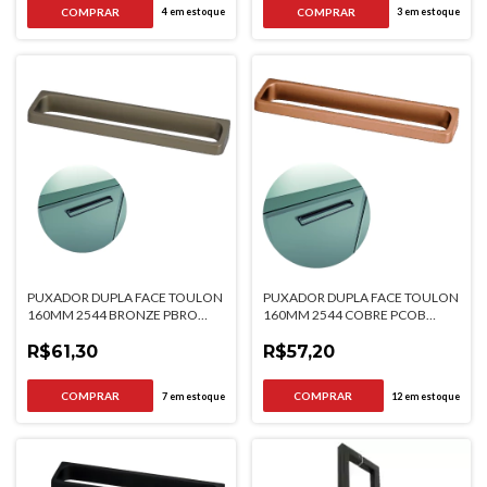
4
em estoque
3
em estoque
PUXADOR DUPLA FACE TOULON
PUXADOR DUPLA FACE TOULON
160MM 2544 BRONZE PBRO
160MM 2544 COBRE PCOB
TORRALBA
TORRALBA
R$61,30
R$57,20
7
em estoque
12
em estoque