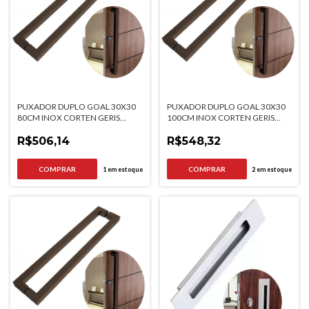
PUXADOR DUPLO GOAL 30X30
PUXADOR DUPLO GOAL 30X30
80CM INOX CORTEN GERIS
100CM INOX CORTEN GERIS
PORTAS DE MADEIRA E VIDRO
PORTAS DE MADEIRA E VIDRO
R$506,14
R$548,32
1
em estoque
2
em estoque