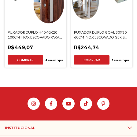
PUXADOR DUPLO H40 40X20
PUXADOR DUPLO GOAL 30X30
100CM INOX ESCOVADO PARA
60CM INOX ESCOVADO GERIS
PORTAS DE MADEIRA E VIDRO
PORTAS DE MADEIRA E VIDRO
R$449,07
R$244,74
4
em estoque
1
em estoque
INSTITUCIONAL