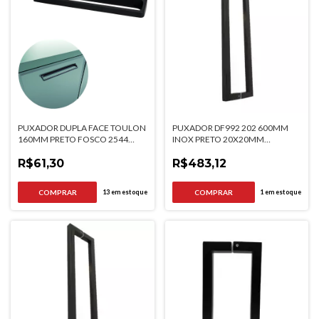
PUXADOR DUPLA FACE TOULON
PUXADOR DF992 202 600MM
160MM PRETO FOSCO 2544
INOX PRETO 20X20MM
TORRALBA
ITALYLINE
R$61,30
R$483,12
13
em estoque
1
em estoque