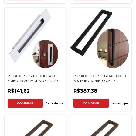
PUXADOR IL 160 CONCHA DE
PUXADOR DUPLO GOAL 30X30
EMBUTIR 200MM INOX POLIDO
60CM INOX PRETO GERIS
ITALYLINE
PORTAS DE MADEIRA E VIDRO
R$141,62
R$387,38
2
em estoque
3
em estoque