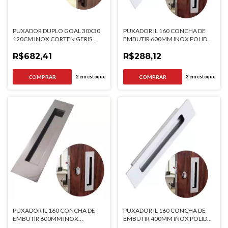
PUXADOR DUPLO GOAL 30X30
PUXADOR IL 160 CONCHA DE
120CM INOX CORTEN GERIS
EMBUTIR 600MM INOX POLIDO
PORTAS DE MADEIRA E VIDRO
ITALYLINE
R$682,41
R$288,12
2
em estoque
3
em estoque
PUXADOR IL 160 CONCHA DE
PUXADOR IL 160 CONCHA DE
EMBUTIR 600MM INOX
EMBUTIR 400MM INOX POLIDO
ESCOVADO ITALYLINE
ITALYLINE