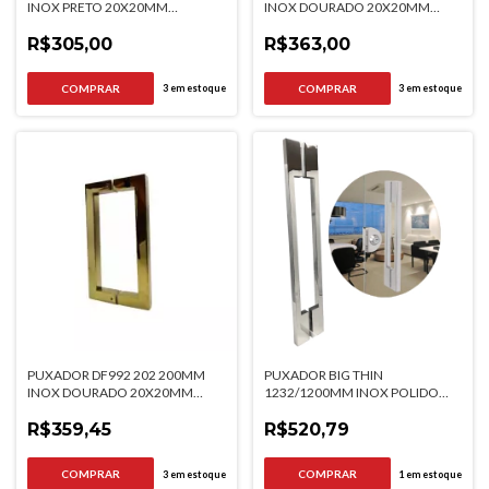
INOX PRETO 20X20MM
INOX DOURADO 20X20MM
ITALYLINE
ITALYLINE
R$305,00
R$363,00
3
em estoque
3
em estoque
PUXADOR DF992 202 200MM
PUXADOR BIG THIN
INOX DOURADO 20X20MM
1232/1200MM INOX POLIDO
ITALYLINE
GERIS PARA PORTAS DE MADEIRA
R$359,45
E VIDRO
R$520,79
3
em estoque
1
em estoque