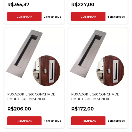
R$355,37
R$227,00
2
em estoque
4
em estoque
PUXADOR IL 160 CONCHA DE
PUXADOR IL 160 CONCHA DE
EMBUTIR 400MM INOX
EMBUTIR 300MM INOX
ESCOVADO ITALYLINE
ESCOVADO ITALYLINE
R$206,00
R$172,00
4
em estoque
6
em estoque