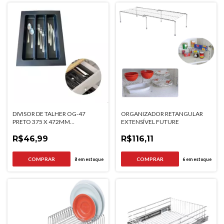
DIVISOR DE TALHER OG-47
ORGANIZADOR RETANGULAR
PRETO 375 X 472MM
EXTENSÍVEL FUTURE
MOLDPLAST
R$46,99
R$116,11
8
em estoque
6
em estoque