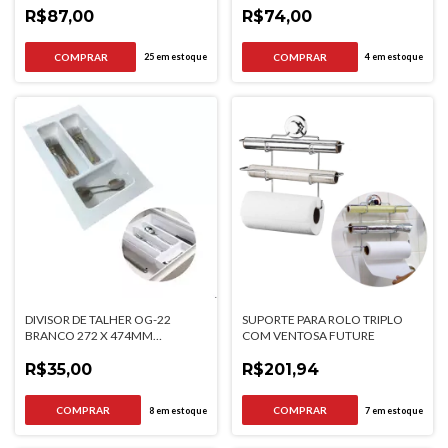
R$87,00
R$74,00
25
em estoque
4
em estoque
DIVISOR DE TALHER OG-22
SUPORTE PARA ROLO TRIPLO
BRANCO 272 X 474MM
COM VENTOSA FUTURE
MOLDPLAST
R$35,00
R$201,94
8
em estoque
7
em estoque