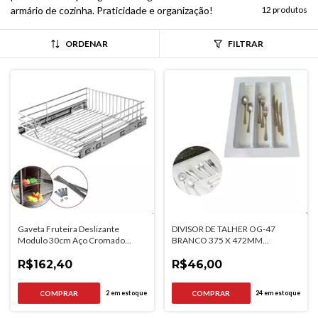
armário de cozinha. Praticidade e organização!
12 produtos
ORDENAR
FILTRAR
Gaveta Fruteira Deslizante
DIVISOR DE TALHER OG-47
Modulo 30cm Aço Cromado
BRANCO 375 X 472MM
270mm
MOLDPLAST
R$162,40
R$46,00
2
em estoque
24
em estoque