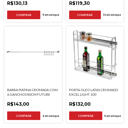
R$130,13
R$119,30
4
em estoque
11
em estoque
BARRA PIATINA CROMADA COM
PORTA OLEO LATAS CROMADO
6 GANCHOS 80CM FUTURE
EXCEL LIGHT 100
R$143,00
R$132,00
6
em estoque
4
em estoque