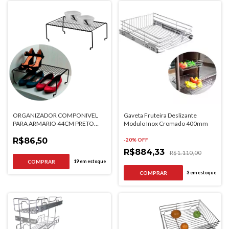
ORGANIZADOR COMPONIVEL
Gaveta Fruteira Deslizante
PARA ARMARIO 44CM PRETO
Modulo Inox Cromado 400mm
FOSCO FUTURE
R$86,50
-
20
% OFF
R$884,33
R$1.110,00
19
em estoque
3
em estoque