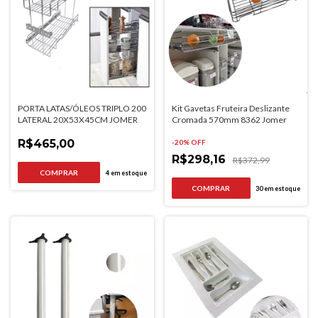
PORTA LATAS/ÓLEOS TRIPLO 200
Kit Gavetas Fruteira Deslizante
LATERAL 20X53X45CM JOMER
Cromada 570mm 8362 Jomer
R$465,00
-
20
% OFF
R$298,16
R$372,99
4
em estoque
COMPRAR
30
em estoque