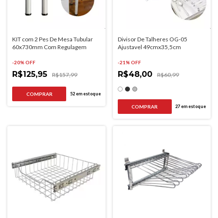
KIT com 2 Pes De Mesa Tubular
Divisor De Talheres OG-05
60x730mm Com Regulagem
Ajustavel 49cmx35,5cm
-
20
% OFF
-
21
% OFF
R$125,95
R$48,00
R$157,99
R$60,99
COMPRAR
52
em estoque
COMPRAR
27
em estoque