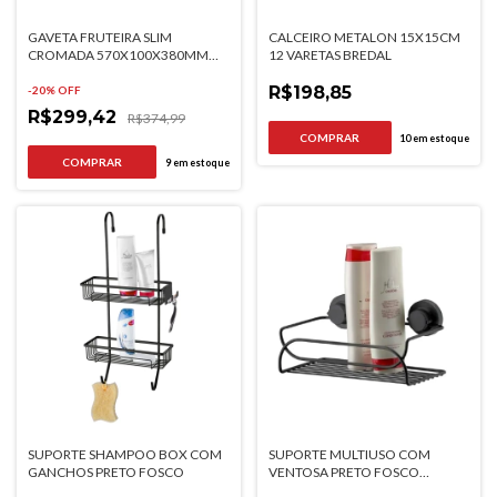
GAVETA FRUTEIRA SLIM
CALCEIRO METALON 15X15CM
CROMADA 570X100X380MM
12 VARETAS BREDAL
BREDAL
R$198,85
-
20
% OFF
R$299,42
R$374,99
10
em estoque
9
em estoque
SUPORTE SHAMPOO BOX COM
SUPORTE MULTIUSO COM
GANCHOS PRETO FOSCO
VENTOSA PRETO FOSCO
FUTURE