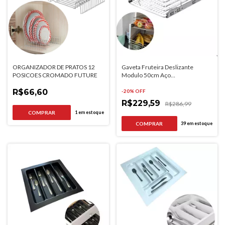
ORGANIZADOR DE PRATOS 12
Gaveta Fruteira Deslizante
POSICOES CROMADO FUTURE
Modulo 50cm Aço
Cromado470mm 8353
R$66,60
-
20
% OFF
R$229,59
R$286,99
1
em estoque
COMPRAR
39
em estoque