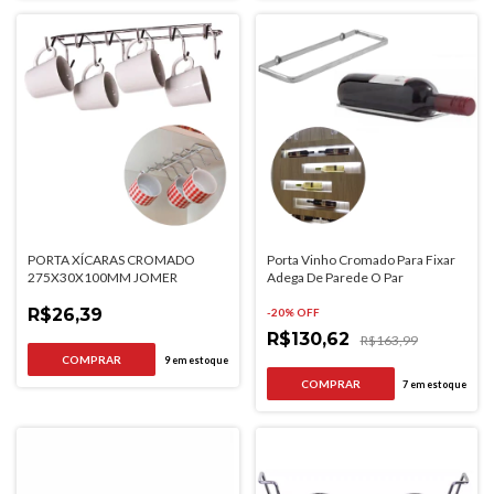
PORTA XÍCARAS CROMADO
Porta Vinho Cromado Para Fixar
275X30X100MM JOMER
Adega De Parede O Par
R$26,39
-
20
% OFF
R$130,62
R$163,99
9
em estoque
7
em estoque