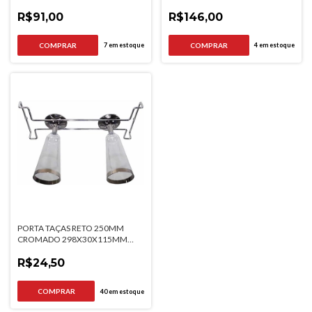
R$91,00
R$146,00
7
em estoque
4
em estoque
PORTA TAÇAS RETO 250MM
CROMADO 298X30X115MM
JOMER
R$24,50
40
em estoque