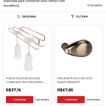
avançada para conservar seus vinhos com
excelência
11 produtos
ORDENAR
FILTRAR
PORTA TAÇAS DE ENCAIXE
MACANETA TACO DE GOLF
COBREADO 45X70X295MM
86609 (94MM) PF
JOMER
R$37,16
R$67,85
5
em estoque
2
em estoque