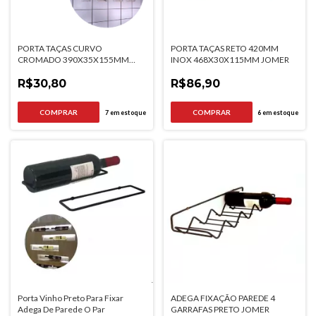
PORTA TAÇAS CURVO
PORTA TAÇAS RETO 420MM
CROMADO 390X35X155MM
INOX 468X30X115MM JOMER
JOMER
R$30,80
R$86,90
7
em estoque
6
em estoque
Porta Vinho Preto Para Fixar
ADEGA FIXAÇÃO PAREDE 4
Adega De Parede O Par
GARRAFAS PRETO JOMER