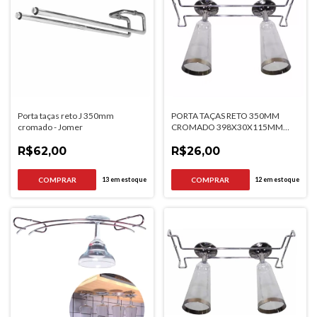
Porta taças reto J 350mm
PORTA TAÇAS RETO 350MM
cromado - Jomer
CROMADO 398X30X115MM
JOMER
R$62,00
R$26,00
13
em estoque
12
em estoque