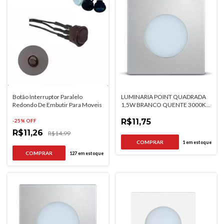
Botão Interruptor Paralelo
LUMINARIA POINT QUADRADA
Redondo De Embutir Para Moveis
1,5W BRANCO QUENTE 3000K
ALUMÍNIO BIVOLT
R$11,75
-
25
% OFF
R$11,26
R$14,99
1
em estoque
127
em estoque