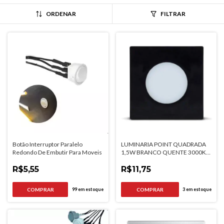
ORDENAR
FILTRAR
Botão Interruptor Paralelo
LUMINARIA POINT QUADRADA
Redondo De Embutir Para Moveis
1,5W BRANCO QUENTE 3000K
PRETA BIVOLT
R$5,55
R$11,75
99
em estoque
3
em estoque