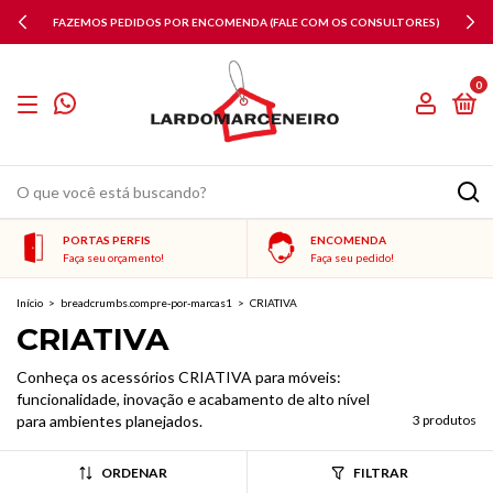
FAZEMOS PEDIDOS POR ENCOMENDA (FALE COM OS CONSULTORES)
0
PORTAS PERFIS
ENCOMENDA
Faça seu orçamento!
Faça seu pedido!
Início
>
breadcrumbs.compre-por-marcas1
>
CRIATIVA
CRIATIVA
Conheça os acessórios CRIATIVA para móveis:
funcionalidade, inovação e acabamento de alto nível
para ambientes planejados.
3 produtos
ORDENAR
FILTRAR