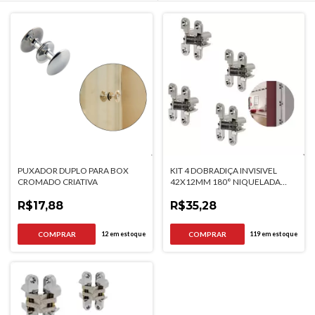
PUXADOR DUPLO PARA BOX
KIT 4 DOBRADIÇA INVISIVEL
CROMADO CRIATIVA
42X12MM 180° NIQUELADA
CRIATIVA
R$17,88
R$35,28
12
em estoque
119
em estoque