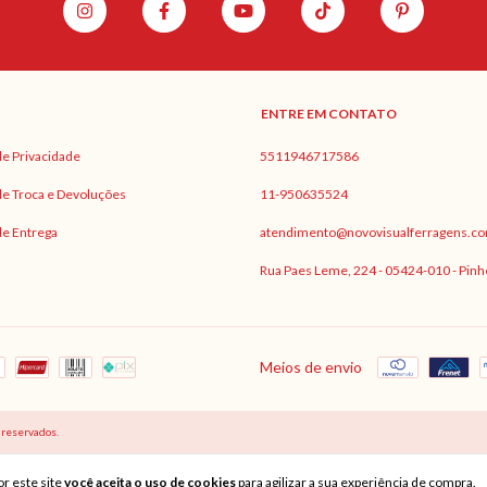
ENTRE EM CONTATO
 de Privacidade
5511946717586
 de Troca e Devoluções
11-950635524
 de Entrega
atendimento@novovisualferragens.co
Rua Paes Leme, 224 - 05424-010 - Pinh
Meios de envio
 reservados.
r este site
você aceita o uso de cookies
para agilizar a sua experiência de compra.