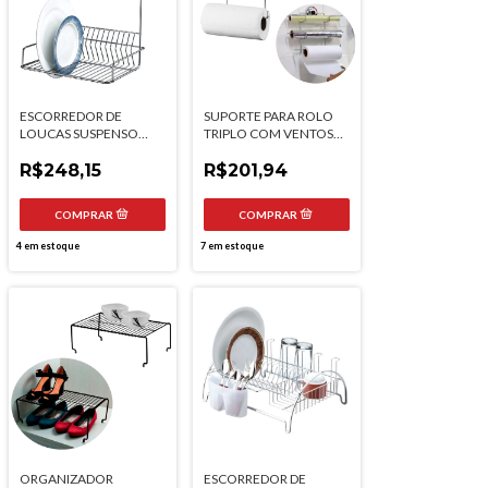
ESCORREDOR DE
SUPORTE PARA ROLO
LOUCAS SUSPENSO
TRIPLO COM VENTOSA
DOIS ANDARES 15
FUTURE
PRATOS FUTURE
R$248,15
R$201,94
4
em estoque
7
em estoque
ORGANIZADOR
ESCORREDOR DE