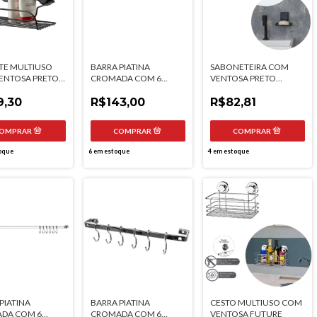
TE MULTIUSO
BARRA PIATINA
SABONETEIRA COM
ENTOSA PRETO
CROMADA COM 6
VENTOSA PRETO
 FUTURE
GANCHOS 80CM
FOSCO FUTURE
9,30
FUTURE
R$143,00
R$82,81
oque
6
em estoque
4
em estoque
PIATINA
BARRA PIATINA
CESTO MULTIUSO COM
DA COM 6
CROMADA COM 6
VENTOSA FUTURE