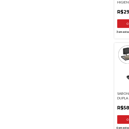
HIGIEN
ACOPL
R$29
3
em esto
SABON
DUPLA 
FOSCO
R$58
6
em esto