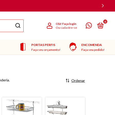
0
Olá!
Faça login
Ou cadastre-se
PORTAS PERFIS
ENCOMENDA
Faça seu orçamento!
Faça seu pedido!
deria.
Ordenar