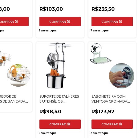
OS 60CM
GANCHOS 45CM
E
8,00
FUTURE
R$103,00
R$235,50
que
3
em estoque
7
em estoque
REDOR DE
SUPORTE DE TALHERES
SABONETEIRA COM
S DE BANCADA
E UTENSÍLIOS
VENTOSA CROMADA
TOS FUTURE
CROMADO REDONDO
FUTURE
FUTURE
R$98,40
R$123,92
2
em estoque
5
em estoque