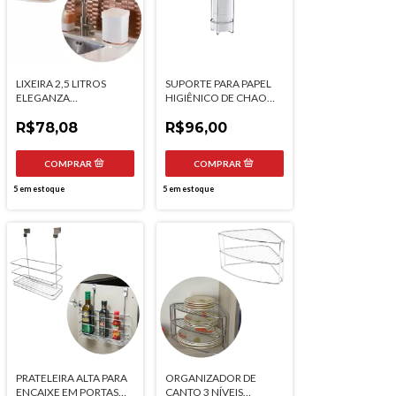
LIXEIRA 2,5 LITROS
SUPORTE PARA PAPEL
ELEGANZA
HIGIÊNICO DE CHAO
BRANCA/ROSE GOLD
COM RESERVA FUTURE
FUTURE
R$78,08
R$96,00
5
em estoque
5
em estoque
PRATELEIRA ALTA PARA
ORGANIZADOR DE
ENCAIXE EM PORTAS
CANTO 3 NÍVEIS