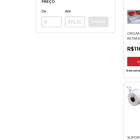
PREÇO
De
Até
APLICAR
ORGAN
RETAN
EXTENS
R$116
6
em esto
SUPORT