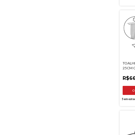
TOALH
25CM 
FACE 
R$66
5
em esto