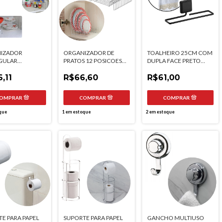
IZADOR
ORGANIZADOR DE
TOALHEIRO 25CM COM
GULAR
PRATOS 12 POSICOES
DUPLA FACE PRETO
ÍVEL FUTURE
CROMADO FUTURE
FOSCO FUTURE
,11
R$66,60
R$61,00
que
1
em estoque
2
em estoque
E PARA PAPEL
SUPORTE PARA PAPEL
GANCHO MULTIUSO