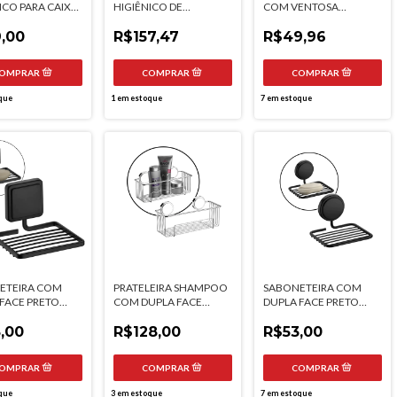
ICO PARA CAIXA
HIGIÊNICO DE
COM VENTOSA
ADA FUTURE
CHÃO/PAREDE COM
CROMADO FUTURE
,00
RESERVA FUTURE
R$157,47
R$49,96
que
1
em estoque
7
em estoque
ETEIRA COM
PRATELEIRA SHAMPOO
SABONETEIRA COM
FACE PRETO
COM DUPLA FACE
DUPLA FACE PRETO
 FUTURE
FUTURE
FOSCO FUTURE
,00
R$128,00
R$53,00
que
3
em estoque
7
em estoque