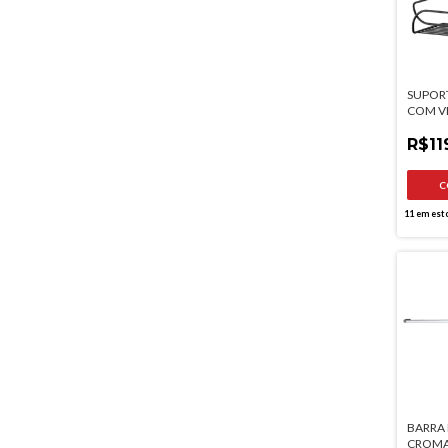
SUPOR
COM V
FOSCO
R$11
11
em est
BARRA 
CROMA