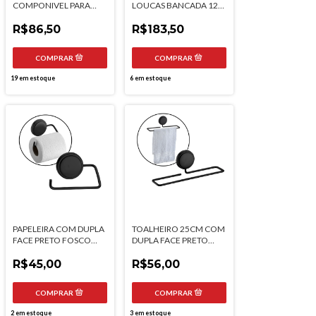
COMPONIVEL PARA
LOUCAS BANCADA 12
ARMARIO 44CM PRETO
PRATOS FUTURE
FOSCO FUTURE
R$86,50
R$183,50
19
em estoque
6
em estoque
PAPELEIRA COM DUPLA
TOALHEIRO 25CM COM
FACE PRETO FOSCO
DUPLA FACE PRETO
FUTURE
FOSCO FUTURE
R$45,00
R$56,00
2
em estoque
3
em estoque