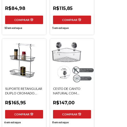
FUTURE
FUTURE
R$84,98
R$115,85
10
em estoque
5
em estoque
SUPORTE RETANGULAR
CESTO DE CANTO
DUPLO CROMADO
NATURAL COM
FUTURE
VENTOSA FUTURE
R$165,95
R$147,00
6
em estoque
8
em estoque