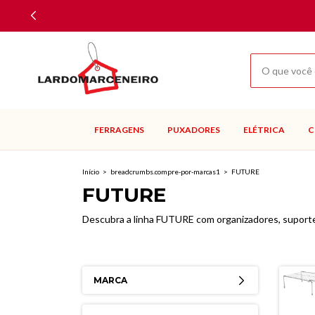
FERRAGENS
PUXADORES
ELÉTRICA
C
Início
>
breadcrumbs.compre-por-marcas1
>
FUTURE
FUTURE
Descubra a linha FUTURE com organizadores, suportes 
MARCA