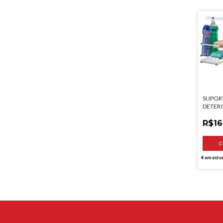
SUPOR
DETER
ESPON
R$16
4
em esto