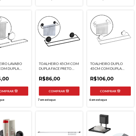
EIRO LAVABO
TOALHEIRO 45CM COM
TOALHEIRO DUPLO
COM DUPLA
DUPLA FACE PRETO
45CM COM DUPLA
FUTURE
FOSCO FUTURE
FACE FUTURE
,00
R$86,00
R$106,00
que
7
em estoque
6
em estoque