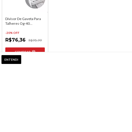
Divisor De Gaveta Para
Talheres Og-40
Ajustavel 56x49,5cm
-
20
% OFF
R$76,36
R$95,99
COMPRAR
ENTENDI
68
em estoque
PROMOÇÕES E LANÇAMENTOS!