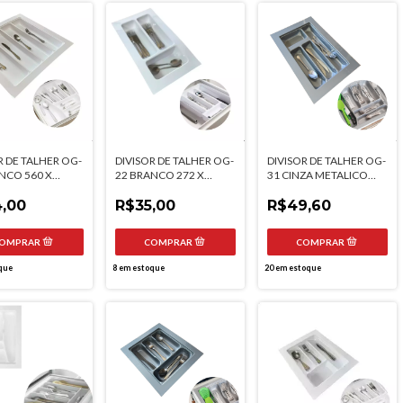
R DE TALHER OG-
DIVISOR DE TALHER OG-
DIVISOR DE TALHER OG-
NCO 560 X
22 BRANCO 272 X
31 CINZA METALICO
 MOLDPLAST
474MM MOLDPLAST
314 X 465MM
,00
R$35,00
MOLDPLAST
R$49,60
que
8
em estoque
20
em estoque