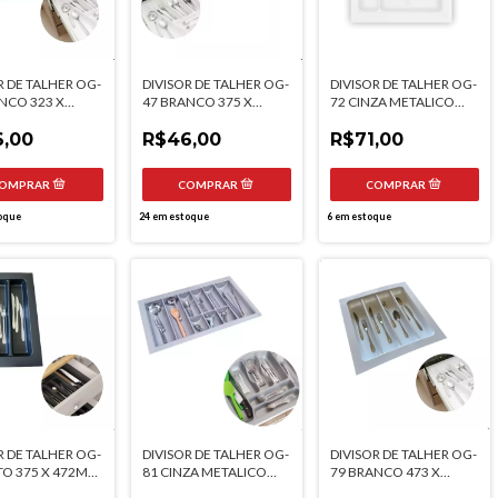
R DE TALHER OG-
DIVISOR DE TALHER OG-
DIVISOR DE TALHER OG-
NCO 323 X
47 BRANCO 375 X
72 CINZA METALICO
 MOLDPLAST
472MM MOLDPLAST
468 X 473MM
,00
R$46,00
MOLDPLAST
R$71,00
oque
24
em estoque
6
em estoque
R DE TALHER OG-
DIVISOR DE TALHER OG-
DIVISOR DE TALHER OG-
TO 375 X 472MM
81 CINZA METALICO
79 BRANCO 473 X
LAST
835 X 495MM
473MM MOLDPLAST