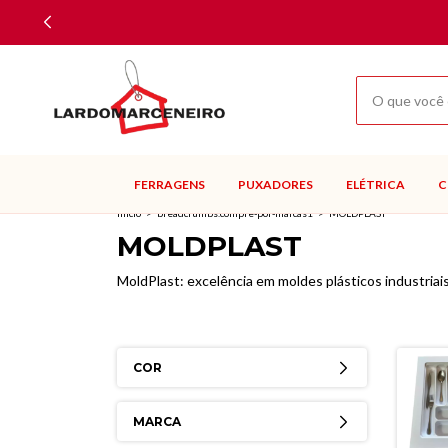
FERRAGENS
PUXADORES
ELÉTRICA
C
Início
>
breadcrumbs.compre-por-marcas1
>
MOLDPLAST
MOLDPLAST
MoldPlast: excelência em moldes plásticos industriai
COR
MARCA