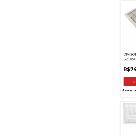
DIVISO
82 BRA
540MM
R$74
4
em esto