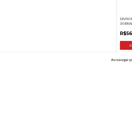
DIVISO
30 BRA
475MM
R$56
10
em est
Ao navegar po
INSTITUCIONAL
AJUDA