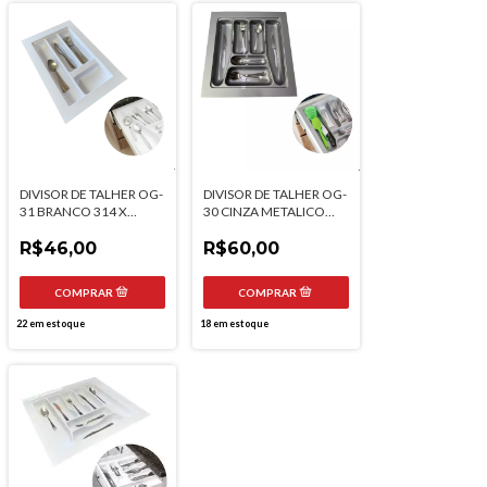
DIVISOR DE TALHER OG-
DIVISOR DE TALHER OG-
31 BRANCO 314 X
30 CINZA METALICO
465MM MOLDPLAST
463 X 475MM
R$46,00
MOLDPLAST
R$60,00
22
em estoque
18
em estoque