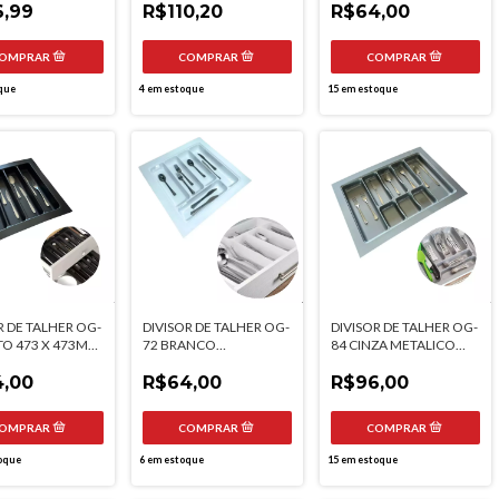
,99
MOLDPLAST
R$110,20
R$64,00
que
4
em estoque
15
em estoque
R DE TALHER OG-
DIVISOR DE TALHER OG-
DIVISOR DE TALHER OG-
TO 473 X 473MM
72 BRANCO
84 CINZA METALICO
LAST
MOLDPLAST
664 X 470MM
,00
R$64,00
MOLDPLAST
R$96,00
oque
6
em estoque
15
em estoque