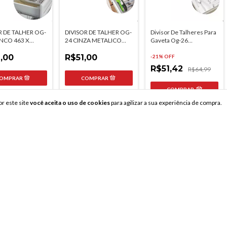
R DE TALHER OG-
DIVISOR DE TALHER OG-
Divisor De Talheres Para
NCO 463 X
24 CINZA METALICO
Gaveta Og-26
 MOLDPLAST
347 X 407MM
334x422mm
,00
MOLDPLAST
R$51,00
-
21
% OFF
R$51,42
R$64,99
COMPRAR
oque
28
em estoque
r este site
você aceita o uso de cookies
para agilizar a sua experiência de compra.
30
em estoque
ENTRE EM CONTATO