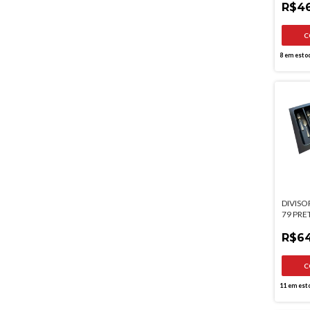
R$46
8
em esto
DIVISO
79 PRE
MOLDP
R$64
11
em est