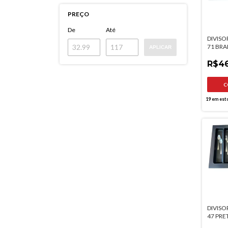
PREÇO
De
Até
DIVISO
71 BRA
APLICAR
473MM
R$46
19
em est
DIVISO
47 PRE
MOLDP