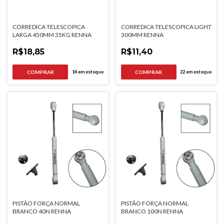
CORREDICA TELESCOPICA
CORREDICA TELESCOPICA LIGHT
LARGA 450MM 35KG RENNA
300MM RENNA
R$18,85
R$11,40
14
em estoque
22
em estoque
PISTÃO FORÇA NORMAL
PISTÃO FORÇA NORMAL
BRANCO 40N RENNA
BRANCO 100N RENNA