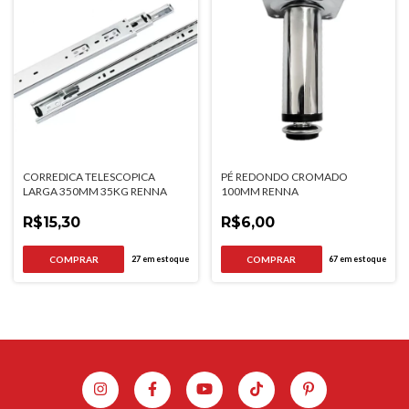
CORREDICA TELESCOPICA
PÉ REDONDO CROMADO
LARGA 350MM 35KG RENNA
100MM RENNA
R$15,30
R$6,00
27
em estoque
67
em estoque