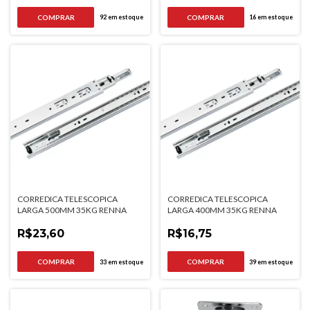
92
em estoque
16
em estoque
CORREDICA TELESCOPICA
CORREDICA TELESCOPICA
LARGA 500MM 35KG RENNA
LARGA 400MM 35KG RENNA
R$23,60
R$16,75
33
em estoque
39
em estoque