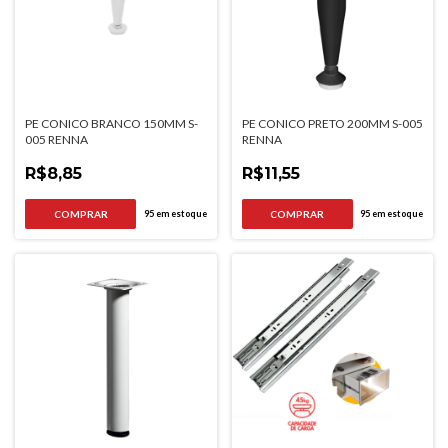
PE CONICO BRANCO 150MM S-
PE CONICO PRETO 200MM S-005
005 RENNA
RENNA
R$8,85
R$11,55
95
em estoque
95
em estoque