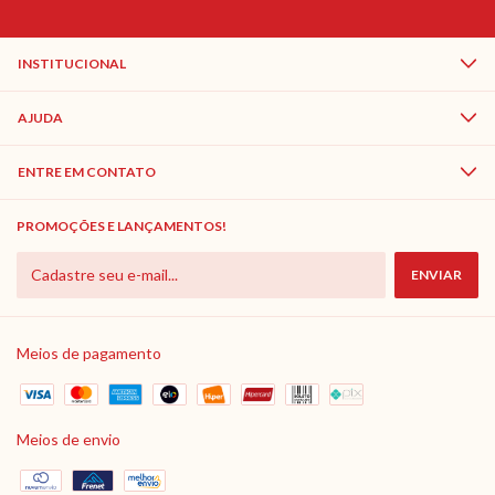
INSTITUCIONAL
AJUDA
ENTRE EM CONTATO
PROMOÇÕES E LANÇAMENTOS!
Meios de pagamento
Meios de envio