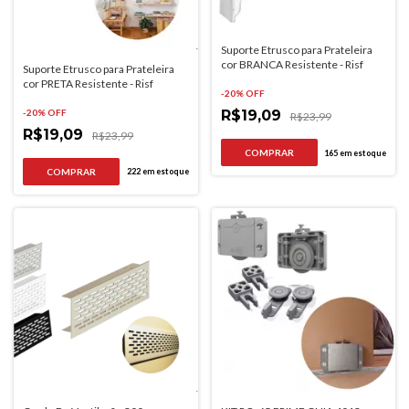
Suporte Etrusco para Prateleira
cor BRANCA Resistente - Risf
Suporte Etrusco para Prateleira
cor PRETA Resistente - Risf
-
20
% OFF
-
20
% OFF
R$19,09
R$23,99
R$19,09
R$23,99
COMPRAR
165
em estoque
COMPRAR
222
em estoque