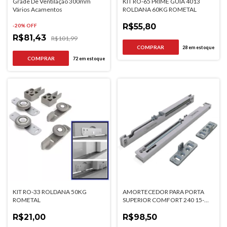
Grade De Ventilação 300mm
KIT RO-65 PRIME GUIA 4013
Vários Acamentos
ROLDANA 60KG ROMETAL
R$55,80
-
20
% OFF
R$81,43
R$101,99
28
em estoque
COMPRAR
72
em estoque
KIT RO-33 ROLDANA 50KG
AMORTECEDOR PARA PORTA
ROMETAL
SUPERIOR COMFORT 240 15-
40KG ROMETAL
R$21,00
R$98,50