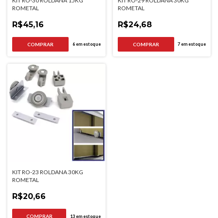
KIT RO-30 ROLDANA 15KG
KIT RO-29 ROLDANA 30KG
ROMETAL
ROMETAL
R$45,16
R$24,68
6
em estoque
7
em estoque
KIT RO-23 ROLDANA 30KG
ROMETAL
R$20,66
13
em estoque