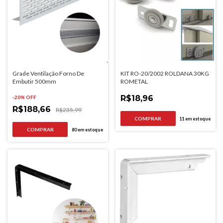
Grade Ventilação Forno De
KIT RO-20/2002 ROLDANA 30KG
Embutir 500mm
ROMETAL
R$18,96
-
20
% OFF
R$188,66
R$235,99
11
em estoque
COMPRAR
80
em estoque