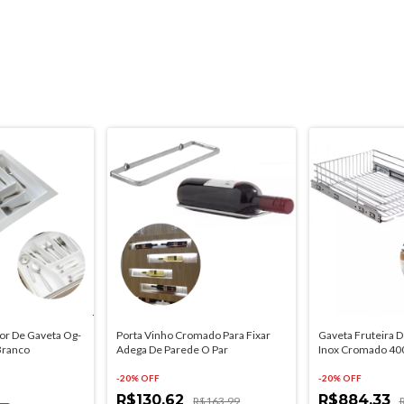
sor De Gaveta Og-
Porta Vinho Cromado Para Fixar
Gaveta Fruteira 
ranco
Adega De Parede O Par
Inox Cromado 4
-
20
% OFF
-
20
% OFF
R$130,62
R$884,33
R$163,99