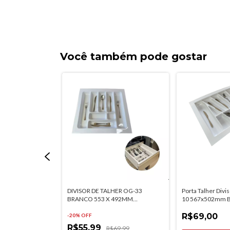
Você também pode gostar
ável Com Adesivo
DIVISOR DE TALHER OG-33
Porta Talher Divi
o 90cm Rodape
BRANCO 553 X 492MM
10 567x502mm B
MOLDPLAST
R$69,00
-
20
% OFF
R$55,99
R$69,99