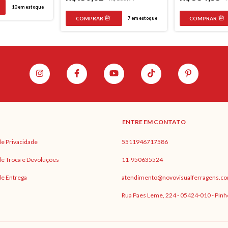
10
em estoque
7
em estoque
ENTRE EM CONTATO
 de Privacidade
5511946717586
 de Troca e Devoluções
11-950635524
 de Entrega
atendimento@novovisualferragens.co
Rua Paes Leme, 224 - 05424-010 - Pinh