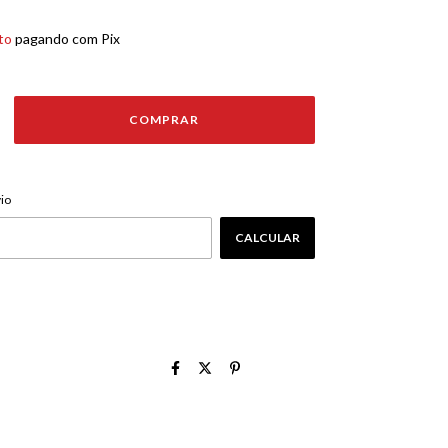
to
pagando com Pix
ALTERAR CEP
EP:
io
CALCULAR
E