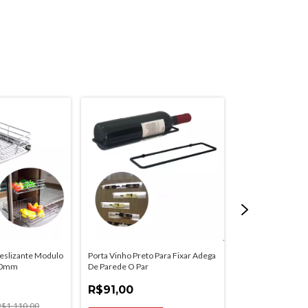
Deslizante Modulo
Porta Vinho Preto Para Fixar Adega
Veda Porta Auto
00mm
De Parede O Par
Proteção Acústic
R$91,00
R$265,60
R$1.110,00