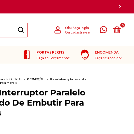
0
Olá!
Faça login
Ou cadastre-se
PORTAS PERFIS
ENCOMENDA
Faça seu orçamento!
Faça seu pedido!
ners
>
OFERTAS
>
PROMOÇÕES
>
Botão Interruptor Paralelo
Para Moveis
Interruptor Paralelo
do De Embutir Para
s