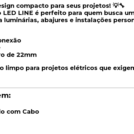
esign
compacto
para
seus
projetos! 💡🔧
o
LED
LINE
é
perfeito
para
quem
busca
u
ra
luminárias,
abajures
e
instalações
person
onexão
e
ro
de
22mm
to
limpo
para
projetos
elétricos
que
exige
em:
do
com
Cabo