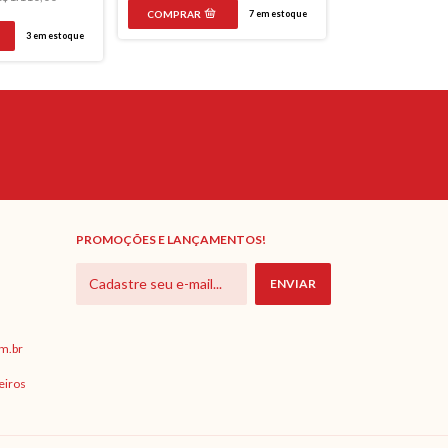
7
em estoque
3
em estoque
PROMOÇÕES E LANÇAMENTOS!
m.br
eiros