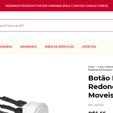
FAZEMOS PEDIDOS POR ENCOMENDA (FALE COM OS CONSULTORES)
OZINHA
BANHEIRO
ÁREA DE SERVIÇOS
OFERTAS
Início
>
Links e Ban
Redondo De Embutir 
Botão 
Redon
Movei
SKU:
300100