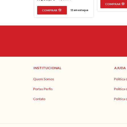
7
em estoque
11
em estoque
INSTITUCIONAL
AJUDA
Quem Somos
Política
Portas Perfis
Política
Contato
Política