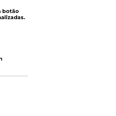
m
botão
alizadas
.
m