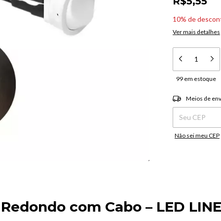
R$5,55
10% de descon
Ver mais detalhes
99
em estoque
Entregas para o C
Meios de env
Não sei meu CEP
o
Redondo
com
Cabo –
LED
LIN