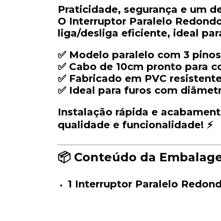
Praticidade,
segurança
e
um
d
O
Interruptor
Paralelo
Redond
liga/
desliga
eficiente
,
ideal
pa
✅
Modelo
paralelo
com
3
pinos
✅
Cabo
de
10cm
pronto
para
c
✅
Fabricado
em
PVC
resistent
✅
Ideal
para
furos
com
diâmet
Instalação
rápida
e
acabamen
qualidade
e
funcionalidade! ⚡
📦
Conteúdo
da
Embalag
1
Interruptor
Paralelo
Redon