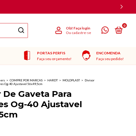
0
Olá!
Faça login
Ou cadastre-se
PORTAS PERFIS
ENCOMENDA
Faça seu orçamento!
Faça seu pedido!
ners
>
COMPRE POR MARCAS
>
HARDT
>
MOLDPLAST
>
Divisor
res Og-40 Ajustavel 56x49,5cm
r De Gaveta Para
es Og-40 Ajustavel
,5cm