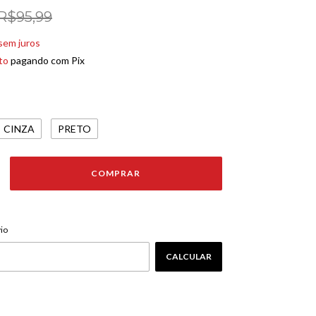
R$95,99
sem juros
to
pagando com Pix
CINZA
PRETO
ALTERAR CEP
EP:
io
CALCULAR