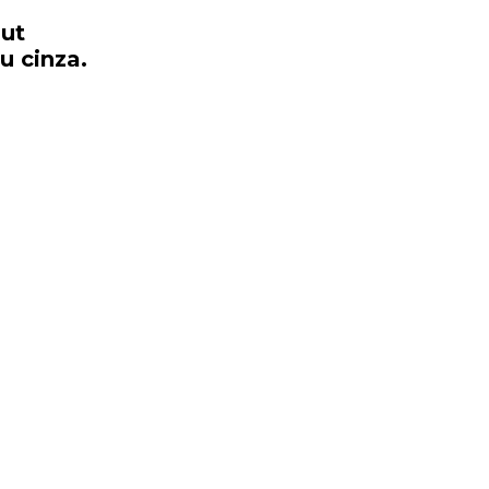
out
ou
cinza.