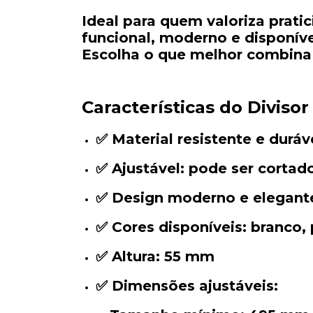
Ideal
para
quem
valoriza
prati
funcional,
moderno
e
disponív
Escolha
o
que
melhor
combin
Características
do
Diviso
✅
Material
resistente
e
duráv
✅
Ajustável
:
pode
ser
cortad
✅
Design
moderno
e
elegant
✅
Cores
disponíveis
:
branco,
✅
Altura
:
55
mm
✅
Dimensões
ajustáveis
: