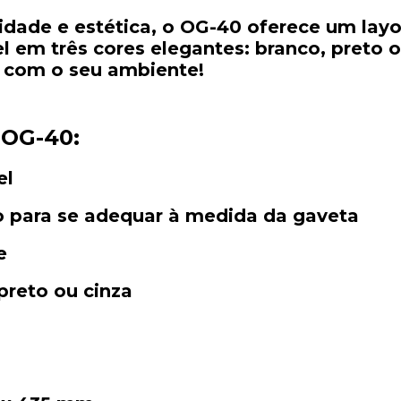
cidade
e
estética,
o
OG-
40
oferece
um
lay
el
em
três
cores
elegantes
:
branco,
preto
a
com
o
seu
ambiente!
r
OG-
40:
el
o
para
se
adequar
à
medida
da
gaveta
e
preto
ou
cinza