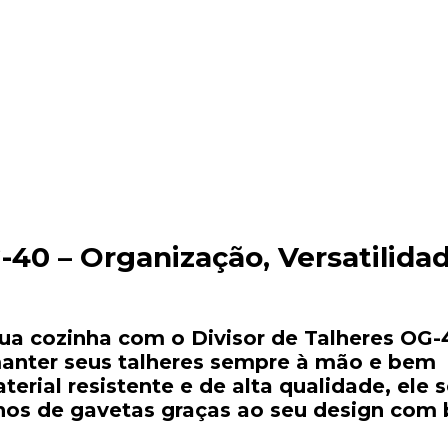
-
40 –
Organização,
Versatilida
sua
cozinha
com
o
Divisor
de
Talheres
OG-
anter
seus
talheres
sempre
à
mão
e
bem
terial
resistente
e
de
alta
qualidade,
ele
hos
de
gavetas
graças
ao
seu
design
com