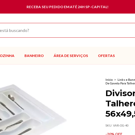
RECEBA SEU PEDIDO EM ATÉ 24H SP-CAPITAL!
OZINHA
BANHEIRO
ÁREA DE SERVIÇOS
OFERTAS
Início
>
Links e Ban
De Gaveta Para Talhe
Diviso
Talher
56x49
SKU:
VAR-OG-40
-
20
% OFF