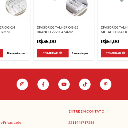
HER OG-24
DIVISOR DE TALHER OG-22
DIVISOR DE TALH
407MM
BRANCO 272 X 474MM
METALICO 347 
MOLDPLAST
MOLDPLAST
R$35,00
R$51,00
18
em estoque
8
em estoque
ENTRE EM CONTATO
 de Privacidade
5511946717586