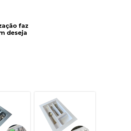
ização
faz
em
deseja