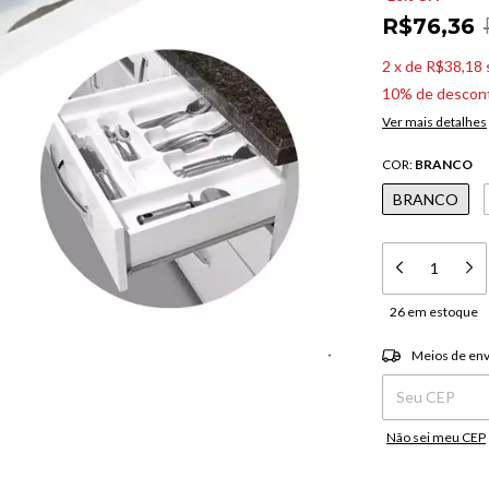
R$76,36
2
x
de
R$38,18
10% de descon
Ver mais detalhes
COR:
BRANCO
BRANCO
26
em estoque
Entregas para o C
Meios de env
Não sei meu CEP