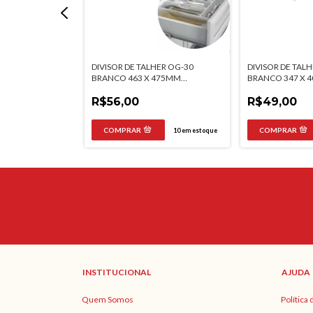
HER OG-31 CINZA
DIVISOR DE TALHER OG-30
DIVISOR DE TAL
X 465MM
BRANCO 463 X 475MM
BRANCO 347 X 
MOLDPLAST
MOLDPLAST
R$56,00
R$49,00
20
em estoque
10
em estoque
INSTITUCIONAL
AJUDA
Quem Somos
Política