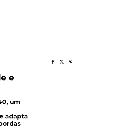
de
e
40
,
um
se
adapta
bordas