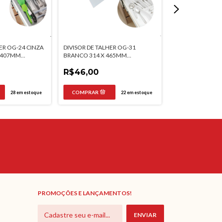
ER OG-24 CINZA
DIVISOR DE TALHER OG-31
DIVISOR DE TALH
X 407MM
BRANCO 314 X 465MM
BRANCO 294 X 
MOLDPLAST
MOLDPLAST
R$46,00
R$36,50
28
em estoque
22
em estoque
PROMOÇÕES E LANÇAMENTOS!