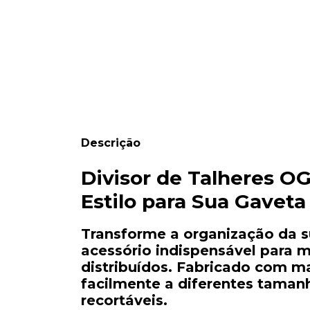
Descrição
Divisor
de
Talheres
OG
Estilo
para
Sua
Gaveta
Transforme
a
organização
da
acessório
indispensável
para
m
distribuídos.
Fabricado
com
ma
facilmente
a
diferentes
taman
recortáveis.