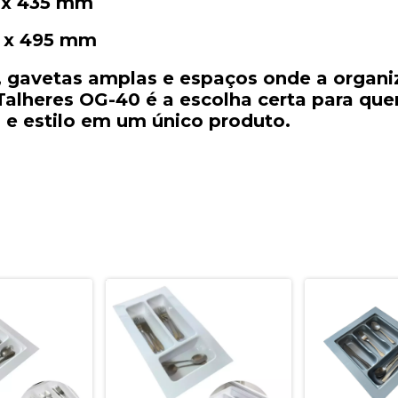
m
x
435
mm
m
x
495
mm
,
gavetas
amplas
e
espaços
onde
a
organ
Talheres
OG-
40
é
a
escolha
certa
para
qu
a
e
estilo
em
um
único
produto.