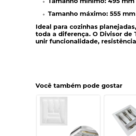
Tamanho
mínimo
:
495
m
Tamanho
máximo
:
555
m
Ideal
para
cozinhas
planejadas
toda
a
diferença.
O
Divisor
de
unir
funcionalidade,
resistênci
Você também pode gostar