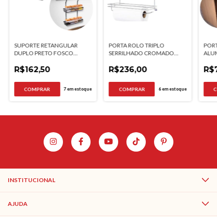
SUPORTE RETANGULAR
PORTA ROLO TRIPLO
PORT
DUPLO PRETO FOSCO
SERRILHADO CROMADO
ALUM
FUTURE
JOMER
110
R$162,50
R$236,00
R$
7
em estoque
6
em estoque
INSTITUCIONAL
AJUDA