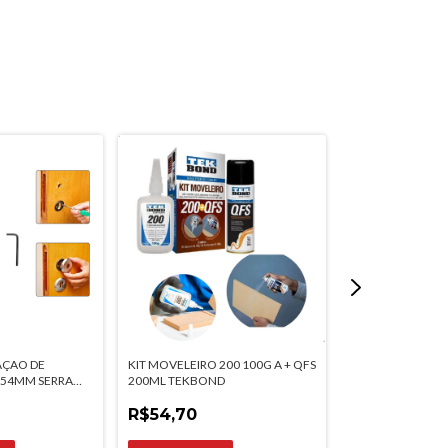
AÇAO DE
KIT MOVELEIRO 200 100G A + QFS
KIT RO-62/4030
54MM SERRA
200ML TEKBOND
ROMETAL
MTX
R$54,70
R$43,00