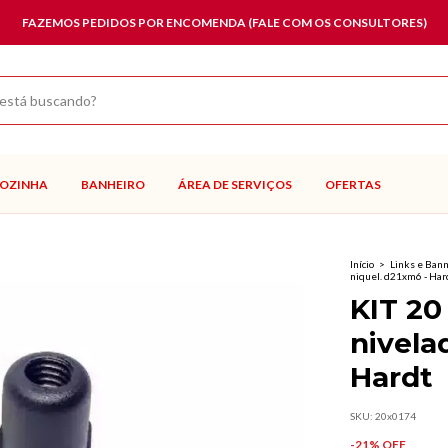
FAZEMOS PEDIDOS POR ENCOMENDA (FALE COM OS CONSULTORES)
OZINHA
BANHEIRO
ÁREA DE SERVIÇOS
OFERTAS
Início
>
Links e Ban
niquel. d21xm6 - Har
KIT 20
nivela
Hardt
SKU:
20x0174
-
21
% OFF