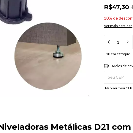
R$47,30
10% de descon
Ver mais detalhes
10
em estoque
Entregas para o C
Meios de env
Não sei meu CEP
Niveladoras Metálicas D21 co