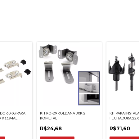
IDO 60KG PARA
KIT RO-29 ROLDANA 30KG
KIT PARA INSTAL
A K1194AE
ROMETAL
FECHADURA 22X
COPO E BROCA 
R$24,68
R$71,60