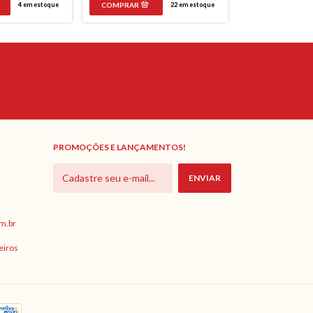
4
em estoque
22
em estoque
PROMOÇÕES E LANÇAMENTOS!
m.br
eiros