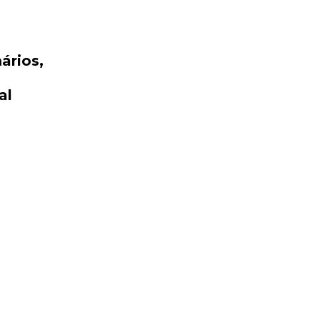
ários,
al