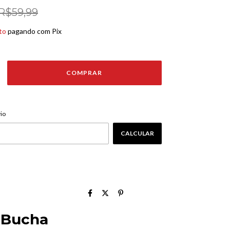
R$59,99
to
pagando com Pix
ALTERAR CEP
EP:
io
CALCULAR
m Bucha