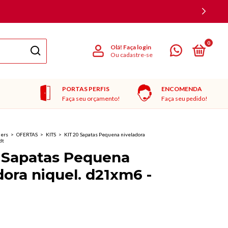
0
Olá!
Faça login
Ou cadastre-se
PORTAS PERFIS
ENCOMENDA
Faça seu orçamento!
Faça seu pedido!
ners
>
OFERTAS
>
KITS
>
KIT 20 Sapatas Pequena niveladora
dt
 Sapatas Pequena
dora niquel. d21xm6 -