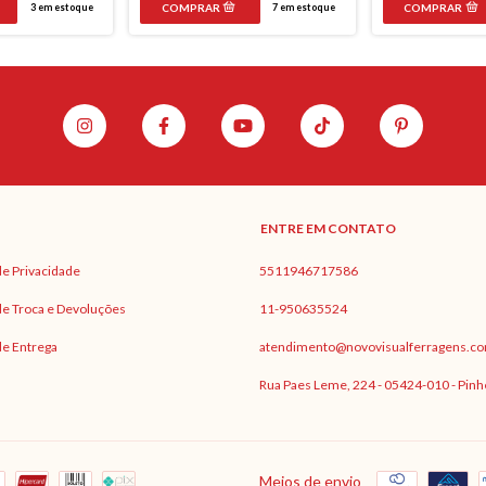
3
em estoque
7
em estoque
ENTRE EM CONTATO
 de Privacidade
5511946717586
 de Troca e Devoluções
11-950635524
 de Entrega
atendimento@novovisualferragens.co
Rua Paes Leme, 224 - 05424-010 - Pinh
Meios de envio