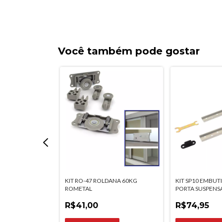
Você também pode gostar
DANA 50KG
KIT RO-47 ROLDANA 60KG
KIT SP10 EMBUT
ROMETAL
PORTA SUSPENS
HARDT
R$41,00
R$74,95