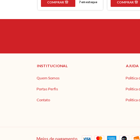
16
em estoque
7
em estoque
INSTITUCIONAL
AJUDA
Quem Somos
Política
Portas Perfis
Política
Contato
Política
Meios de pagamento