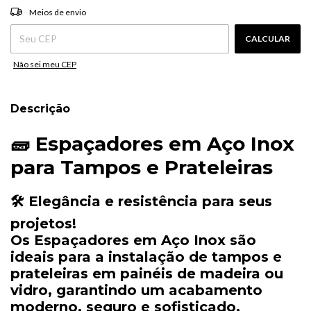
ALTERAR CEP
Entregas para o CEP:
Meios de envio
CALCULAR
Não sei meu CEP
Descrição
🧱
Espaçadores
em
Aço
Inox
para
Tampos
e
Prateleiras
🛠️
Elegância
e
resistência
para
seus
projetos!
Os
Espaçadores
em
Aço
Inox
são
ideais
para
a
instalação
de
tampos
e
prateleiras
em
painéis
de
madeira
ou
vidro
,
garantindo
um
acabamento
moderno,
seguro
e
sofisticado
.