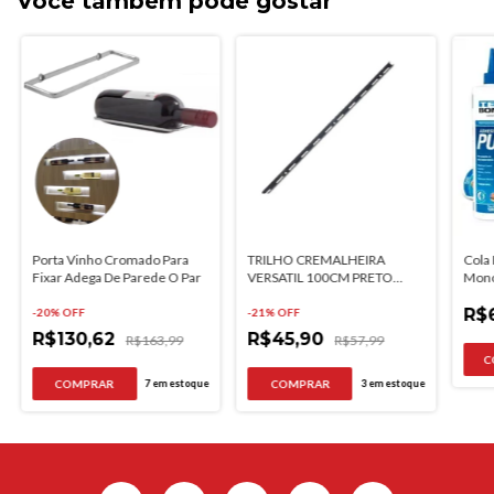
Você também pode gostar
Porta Vinho Cromado Para
TRILHO CREMALHEIRA
Cola
Fixar Adega De Parede O Par
VERSATIL 100CM PRETO
Mono
FICO
Mar
R$
-
20
% OFF
-
21
% OFF
R$130,62
R$45,90
R$163,99
R$57,99
7
em estoque
3
em estoque