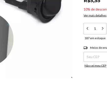
R$5,55
10% de descon
Ver mais detalhes
187
em estoque
Entregas para o C
Meios de env
Não sei meu CEP