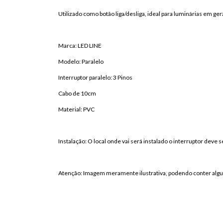
Utilizado como botão liga/desliga, ideal para luminárias em gera
Marca: LED LINE
Modelo: Paralelo
Interruptor paralelo: 3 Pinos
Cabo de 10cm
Material: PVC
Instalação: O local onde vai será instalado o interruptor dev
Atenção: Imagem meramente ilustrativa, podendo conter algu