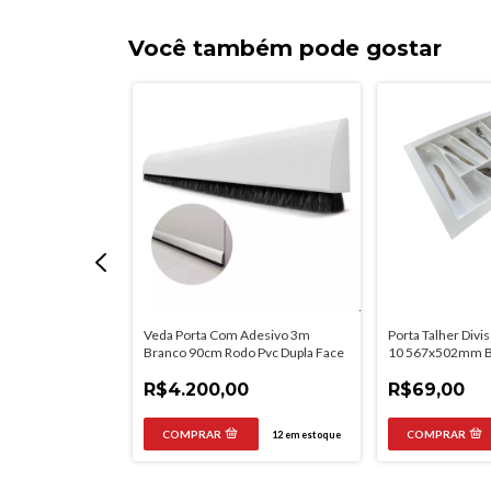
Você também pode gostar
Adesivo 3m
Veda Porta Com Adesivo 3m
Porta Talher Divi
do Pvc Dupla
Branco 90cm Rodo Pvc Dupla Face
10 567x502mm B
R$4.200,00
R$69,00
20
em estoque
12
em estoque