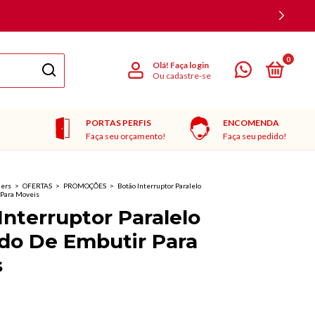
0
Olá!
Faça login
Ou cadastre-se
PORTAS PERFIS
ENCOMENDA
Faça seu orçamento!
Faça seu pedido!
ners
>
OFERTAS
>
PROMOÇÕES
>
Botão Interruptor Paralelo
Para Moveis
Interruptor Paralelo
do De Embutir Para
s