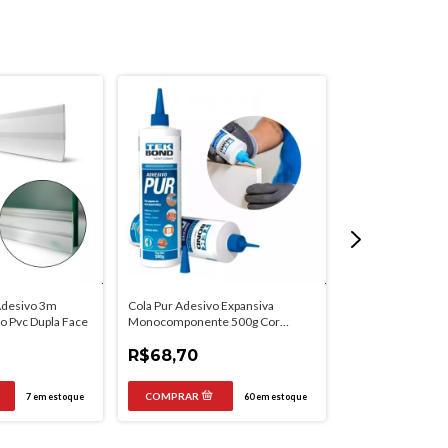
Adesivo 3m
Cola Pur Adesivo Expansiva
Veda Porta Auto
 Pvc Dupla Face
Monocomponente 500g Cor
Proteção Acústic
Marrom
R$68,70
R$265,60
7
em estoque
60
em estoque