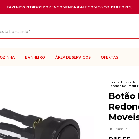
FAZEMOS PEDIDOS POR ENCOMENDA (FALE COM OS CONSULTORES)
OZINHA
BANHEIRO
ÁREA DE SERVIÇOS
OFERTAS
Início
>
Links e Ban
Redondo De Embutir 
Botão 
Redon
Movei
SKU:
300101