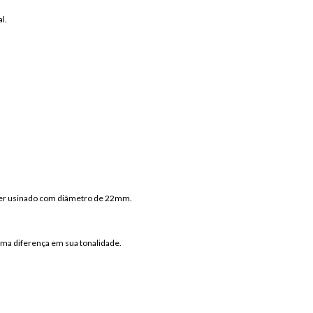
l.
e ser usinado com diâmetro de 22mm.
ma diferença em sua tonalidade.