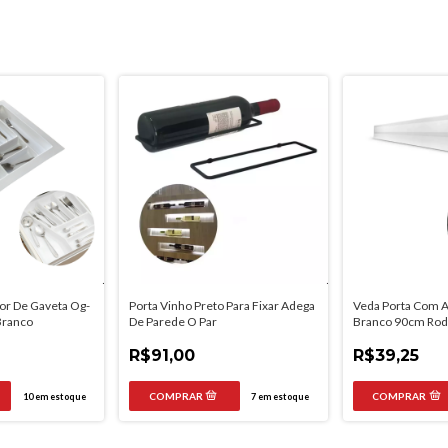
sor De Gaveta Og-
Porta Vinho Preto Para Fixar Adega
Veda Porta Com 
ranco
De Parede O Par
Branco 90cm Rodo
R$91,00
R$39,25
10
em estoque
7
em estoque