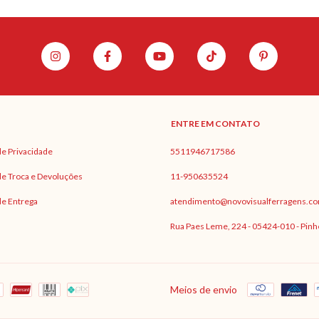
ENTRE EM CONTATO
 de Privacidade
5511946717586
 de Troca e Devoluções
11-950635524
 de Entrega
atendimento@novovisualferragens.co
Rua Paes Leme, 224 - 05424-010 - Pinh
Meios de envio