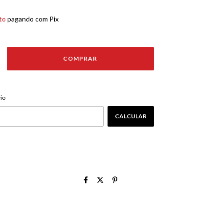
to
pagando com Pix
ALTERAR CEP
EP:
io
CALCULAR