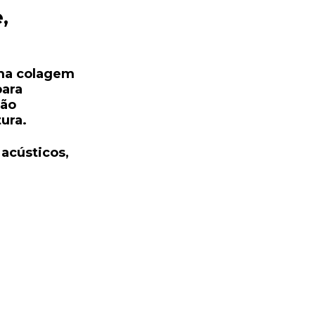
,
uma colagem
para
são
ura.
 acústicos,