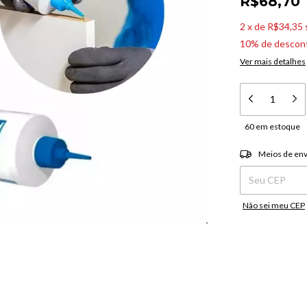
R$68,70
2
x
de
R$34,35
10% de descon
Ver mais detalhes
60
em estoque
Entregas para o C
Meios de env
Não sei meu CEP