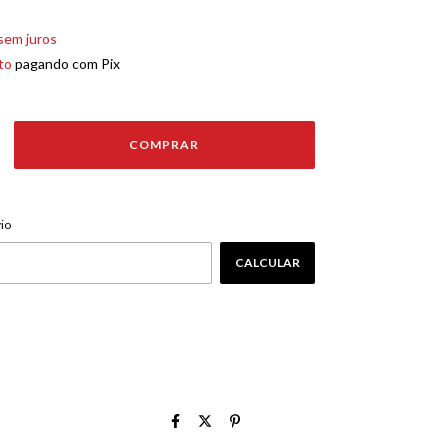
sem juros
to
pagando com Pix
ALTERAR CEP
EP:
io
CALCULAR