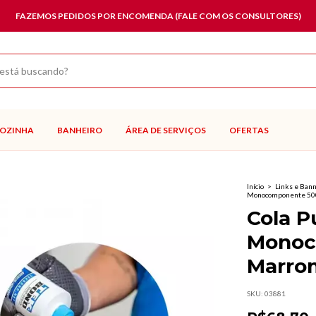
FAZEMOS PEDIDOS POR ENCOMENDA (FALE COM OS CONSULTORES)
OZINHA
BANHEIRO
ÁREA DE SERVIÇOS
OFERTAS
Início
>
Links e Ban
Monocomponente 50
Cola P
Monoc
Marro
SKU:
03881