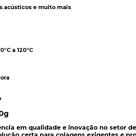
is acústicos e muito mais
40°C a 120°C
ora
o
00g
ência em qualidade e inovação no setor de
olução certa para colagens exigentes e pro