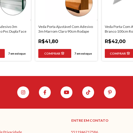
Adesivo 3m
Veda Porta Ajustável Com Adesivo
Veda Porta Com 
o Pvc Dupla Face
3m Marrom Claro 90cm Rodape
Branco 100cm Ro
Face
R$41,80
R$42,00
7
em estoque
7
em estoque
ENTRE EM CONTATO
 de Privacidade
5511946717586