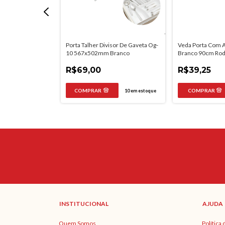
o Para Fixar Adega
Porta Talher Divisor De Gaveta Og-
Veda Porta Com 
10 567x502mm Branco
Branco 90cm Rod
R$69,00
R$39,25
7
em estoque
10
em estoque
INSTITUCIONAL
AJUDA
Quem Somos
Política