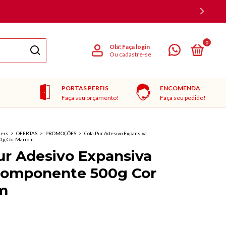
0
Olá!
Faça login
Ou cadastre-se
PORTAS PERFIS
ENCOMENDA
Faça seu orçamento!
Faça seu pedido!
ners
>
OFERTAS
>
PROMOÇÕES
>
Cola Pur Adesivo Expansiva
0g Cor Marrom
ur Adesivo Expansiva
omponente 500g Cor
m