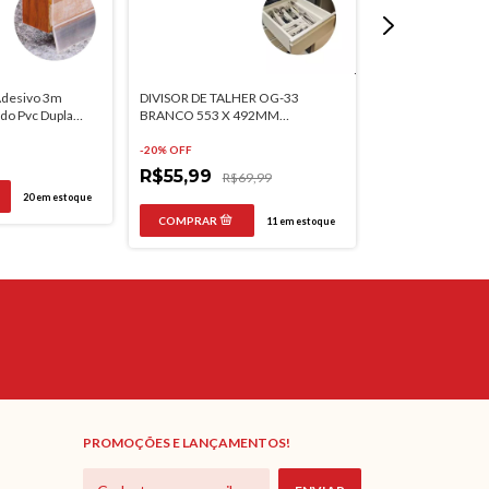
Adesivo 3m
DIVISOR DE TALHER OG-33
Porta Vinho Croma
do Pvc Dupla
BRANCO 553 X 492MM
Adega De Parede 
MOLDPLAST
-
20
% OFF
-
20
% OFF
R$55,99
R$69,99
R$130,62
R
20
em estoque
11
em estoque
PROMOÇÕES E LANÇAMENTOS!