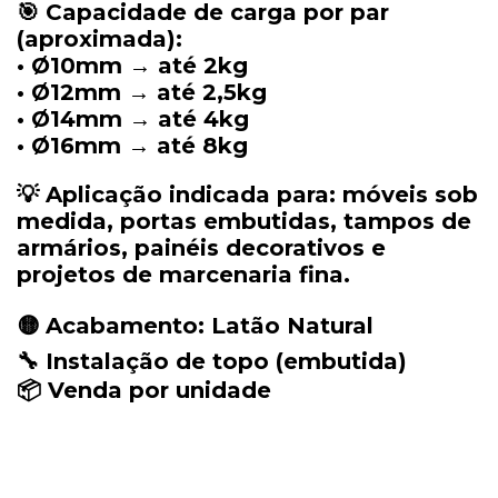
🎯
Capacidade
de
carga
por
par
(
aproximada):
•
Ø10mm →
até
2kg
•
Ø12mm →
até
2,5kg
•
Ø14mm →
até
4kg
•
Ø16mm →
até
8kg
💡
Aplicação
indicada
para:
móveis
sob
medida,
portas
embutidas,
tampos
de
armários,
painéis
decorativos
e
projetos
de
marcenaria
fina.
🟡
Acabamento:
Latão
Natural
🔧
Instalação
de
topo (
embutida)
📦
Venda
por
unidade