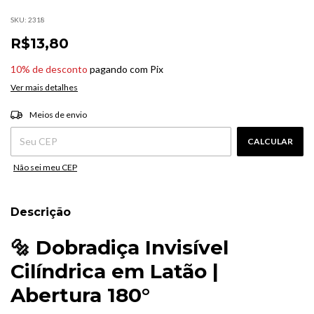
SKU:
2318
R$13,80
10% de desconto
pagando com Pix
Ver mais detalhes
ALTERAR CEP
Entregas para o CEP:
Meios de envio
CALCULAR
Não sei meu CEP
Descrição
🔩
Dobradiça
Invisível
Cilíndrica
em
Latão |
Abertura
180°