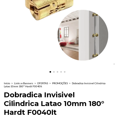
Início
>
Links e Banners
>
OFERTAS
>
PROMOÇÕES
>
Dobradica Invisivel Cilindrica
Latao 10mm 180° Hardt F0040lt
Dobradica Invisivel
Cilindrica Latao 10mm 180°
Hardt F0040lt