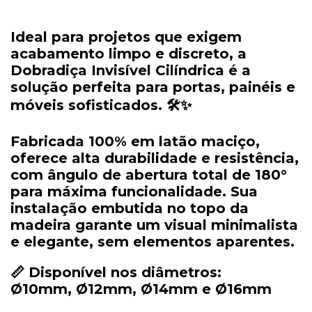
Ideal
para
projetos
que
exigem
acabamento
limpo
e
discreto,
a
Dobradiça
Invisível
Cilíndrica
é
a
solução
perfeita
para
portas,
painéis
e
móveis
sofisticados. 🛠️✨
Fabricada
100%
em
latão
maciço
,
oferece
alta
durabilidade
e
resistência,
com
ângulo
de
abertura
total
de
180°
para
máxima
funcionalidade.
Sua
instalação
embutida
no
topo
da
madeira
garante
um
visual
minimalista
e
elegante,
sem
elementos
aparentes.
📏
Disponível
nos
diâmetros:
Ø10mm,
Ø12mm,
Ø14mm
e
Ø16mm