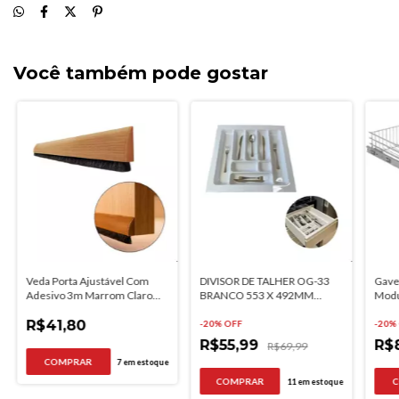
Você também pode gostar
Veda Porta Ajustável Com
DIVISOR DE TALHER OG-33
Gavet
Adesivo 3m Marrom Claro
BRANCO 553 X 492MM
Modu
90cm Rodape
MOLDPLAST
400
R$41,80
-
20
% OFF
-
20
%
R$55,99
R$
R$69,99
7
em estoque
11
em estoque