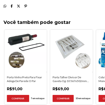
Você também pode gostar
Porta Vinho Preto Para Fixar
Porta Talher Divisor De
Cola
Adega De Parede O Par
Gaveta Og-10 567x502mm
Mono
Branco
Mar
R$91,00
R$69,00
R$
7
em estoque
10
em estoque