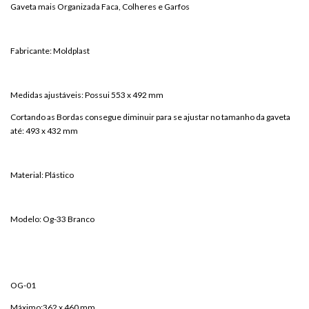
Gaveta mais Organizada Faca, Colheres e Garfos
Fabricante: Moldplast
Medidas ajustáveis: Possui 553 x 492 mm
Cortando as Bordas consegue diminuir para se ajustar no tamanho da gaveta
até: 493 x 432 mm
Material: Plástico
Modelo: Og-33 Branco
OG-01
Máximo:362 x 460 mm