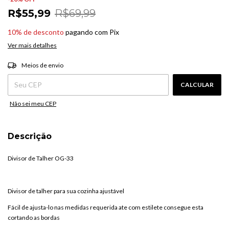
R$55,99
R$69,99
10% de desconto
pagando com Pix
Ver mais detalhes
ALTERAR CEP
Entregas para o CEP:
Meios de envio
CALCULAR
Não sei meu CEP
Descrição
Divisor de Talher OG-33
Divisor de talher para sua cozinha ajustável
Fácil de ajusta-lo nas medidas requerida ate com estilete consegue esta
cortando as bordas