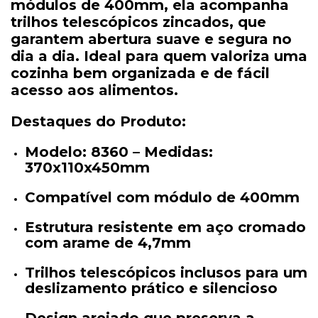
módulos
de
400mm
,
ela
acompanha
trilhos
telescópicos
zincados
,
que
garantem
abertura
suave
e
segura
no
dia
a
dia.
Ideal
para
quem
valoriza
uma
cozinha
bem
organizada
e
de
fácil
acesso
aos
alimentos.
Destaques
do
Produto:
Modelo:
8360
–
Medidas:
370x110x450mm
Compatível
com
módulo
de
400mm
Estrutura
resistente
em
aço
cromado
com
arame
de
4,7mm
Trilhos
telescópicos
inclusos
para
um
deslizamento
prático
e
silencioso