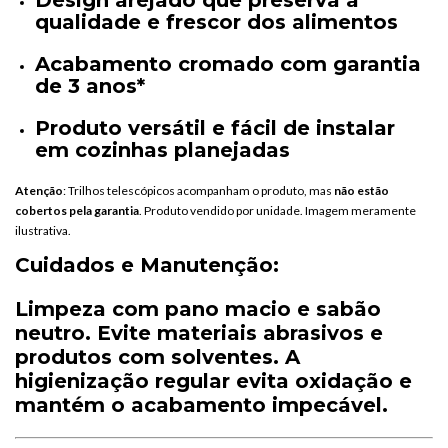
Design
arejado
que
preserva
a
qualidade
e
frescor
dos
alimentos
Acabamento
cromado
com
garantia
de
3
anos
*
Produto
versátil
e
fácil
de
instalar
em
cozinhas
planejadas
Atenção
:
Trilhos
telescópicos
acompanham
o
produto,
mas
não
estão
cobertos
pela
garantia
.
Produto
vendido
por
unidade.
Imagem
meramente
ilustrativa.
Cuidados
e
Manutenção:
Limpeza
com
pano
macio
e
sabão
neutro.
Evite
materiais
abrasivos
e
produtos
com
solventes.
A
higienização
regular
evita
oxidação
e
mantém
o
acabamento
impecável.