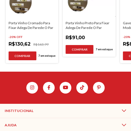
Porta Vinho Cromado Para
Porta Vinho Preto Para Fixar
Gavet
Fixar Adega De Parede O Par
Adega De Parede O Par
Modu
400
R$91,00
-
20
% OFF
-
20
%
R$130,62
R$
R$163,99
7
em estoque
7
em estoque
INSTITUCIONAL
AJUDA