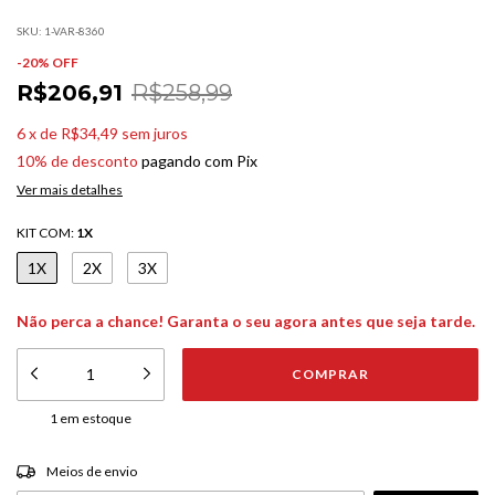
SKU:
1-VAR-8360
-
20
% OFF
R$206,91
R$258,99
6
x
de
R$34,49
sem juros
10% de desconto
pagando com Pix
Ver mais detalhes
KIT COM:
1X
1X
2X
3X
Não perca a chance! Garanta o seu agora antes que seja tarde.
1
em estoque
ALTERAR CEP
Entregas para o CEP:
Meios de envio