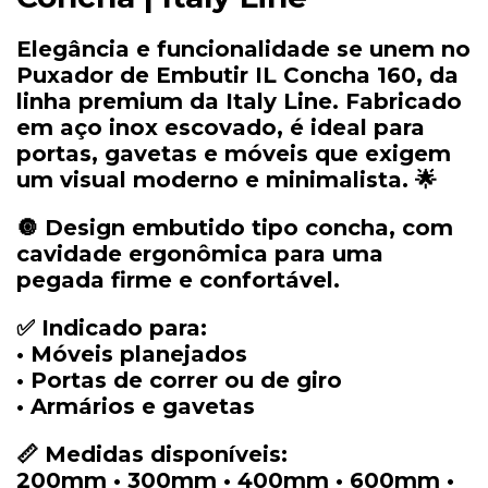
Elegância
e
funcionalidade
se
unem
no
Puxador
de
Embutir
IL
Concha
160
,
da
linha
premium
da
Italy
Line
.
Fabricado
em
aço
inox
escovado
,
é
ideal
para
portas,
gavetas
e
móveis
que
exigem
um
visual
moderno
e
minimalista. 🌟
🔘
Design
embutido
tipo
concha
,
com
cavidade
ergonômica
para
uma
pegada
firme
e
confortável.
✅
Indicado
para:
•
Móveis
planejados
•
Portas
de
correr
ou
de
giro
•
Armários
e
gavetas
📏
Medidas
disponíveis:
200mm •
300mm •
400mm •
600mm •