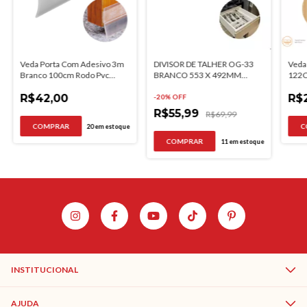
Veda Porta Com Adesivo 3m
DIVISOR DE TALHER OG-33
Veda
Branco 100cm Rodo Pvc
BRANCO 553 X 492MM
122C
Dupla Face
MOLDPLAST
Comf
R$42,00
R$
-
20
% OFF
R$55,99
R$69,99
20
em estoque
11
em estoque
INSTITUCIONAL
AJUDA