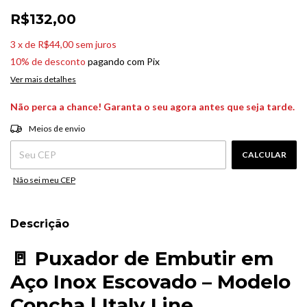
R$132,00
3
x
de
R$44,00
sem juros
10% de desconto
pagando com Pix
Ver mais detalhes
Não perca a chance! Garanta o seu agora antes que seja tarde.
ALTERAR CEP
Entregas para o CEP:
Meios de envio
CALCULAR
Não sei meu CEP
Descrição
🚪
Puxador
de
Embutir
em
Aço
Inox
Escovado –
Modelo
Concha |
Italy
Line