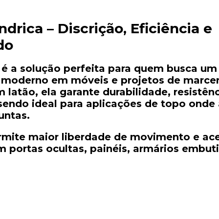
índrica –
Discrição,
Eficiência
e
do
é
a
solução
perfeita
para
quem
busca
um
e
moderno
em
móveis
e
projetos
de
marce
m
latão
,
ela
garante
durabilidade,
resistên
sendo
ideal
para
aplicações
de
topo
onde
juntas.
rmite
maior
liberdade
de
movimento
e
ac
m
portas
ocultas,
painéis,
armários
embut