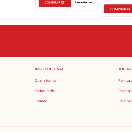
20
em estoque
7
em estoque
INSTITUCIONAL
AJUDA
Quem Somos
Política
Portas Perfis
Política
Contato
Política