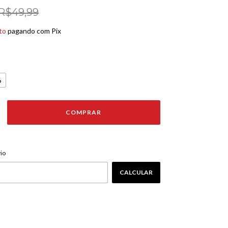
R$49,99
to
pagando com Pix
6
ALTERAR CEP
EP:
io
CALCULAR