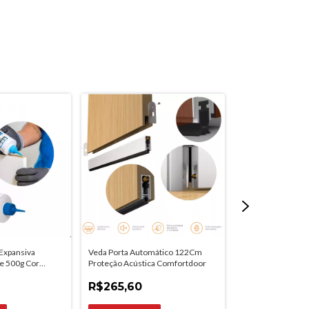
Expansiva
Veda Porta Automático 122Cm
Veda Porta Com 
 500g Cor
Proteção Acústica Comfortdoor
Branco 90cm Rodo
R$265,60
R$39,25