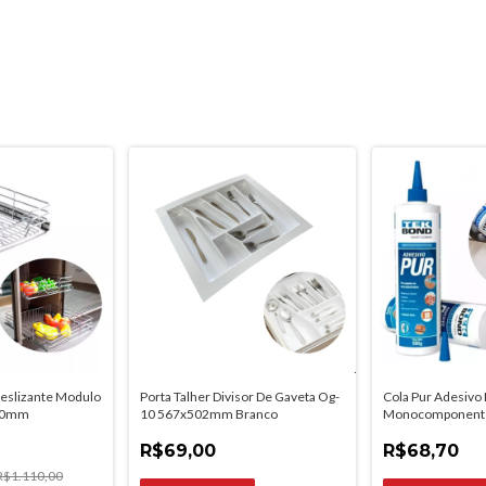
Deslizante Modulo
Porta Talher Divisor De Gaveta Og-
Cola Pur Adesivo 
400mm
10 567x502mm Branco
Monocomponente
Marrom
R$69,00
R$68,70
R$1.110,00