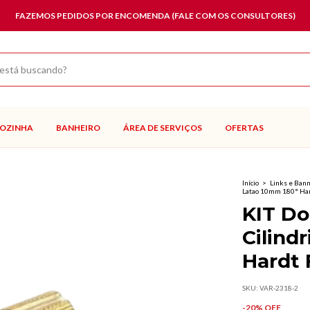
FAZEMOS PEDIDOS POR ENCOMENDA (FALE COM OS CONSULTORES)
OZINHA
BANHEIRO
ÁREA DE SERVIÇOS
OFERTAS
Início
>
Links e Ban
Latao 10mm 180° Har
KIT Do
Cilind
Hardt 
SKU:
VAR-2318-2
-
20
% OFF