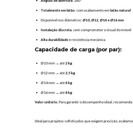
Ângulo
de
abertura
:
180°
Totalmente
em
latão
,
com
acabamento
em
latão
natural
Disponível
nos
diâmetros:
Ø10,
Ø12,
Ø14
e
Ø16
mm
Instalação
discreta
,
sem
comprometer
o
visual
do
móvel
Alta
durabilidade
e
resistência
mecânica
Capacidade
de
carga (
por
par):
Ø10
mm →
até
2
kg
Ø12
mm →
até
2,5
kg
Ø14
mm →
até
4
kg
Ø16
mm →
até
8
kg
Valor
unitário.
Para
garantir
o
desempenho
ideal,
recomenda
Ideal
para
projetos
sofisticados
que
exigem
precisão,
acabame