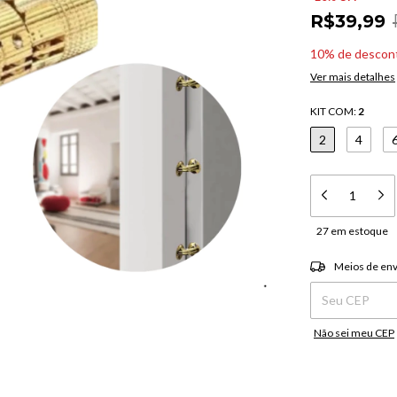
R$39,99
10% de descon
Ver mais detalhes
KIT COM:
2
2
4
27
em estoque
Entregas para o C
Meios de env
Não sei meu CEP