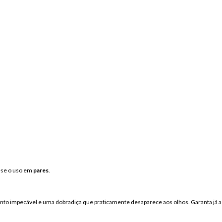
-
se
o
uso
em
pares
.
nto
impecável
e
uma
dobradiça
que
praticamente
desaparece
aos
olhos.
Garanta
já