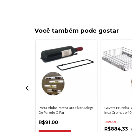
Você também pode gostar
Adesivo 3m
Porta Vinho Preto Para Fixar Adega
Gaveta Fruteira 
do Pvc Dupla
De Parede O Par
Inox Cromado 
R$91,00
-
20
% OFF
R$884,33