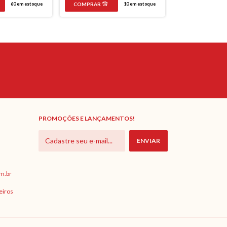
60
em estoque
10
em estoque
PROMOÇÕES E LANÇAMENTOS!
m.br
eiros