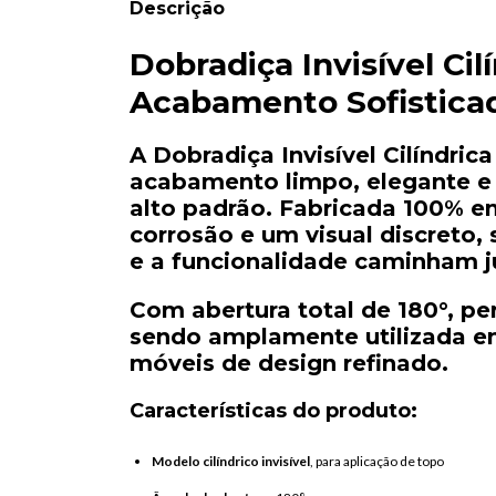
Descrição
Dobradiça
Invisível
Cil
Acabamento
Sofistica
A
Dobradiça
Invisível
Cilíndrica
acabamento
limpo,
elegante
alto
padrão.
Fabricada
100%
e
corrosão
e
um
visual
discreto,
e
a
funcionalidade
caminham
Com
abertura
total
de
180°
,
pe
sendo
amplamente
utilizada
e
móveis
de
design
refinado.
Características
do
produto:
Modelo
cilíndrico
invisível
,
para
aplicação
de
topo