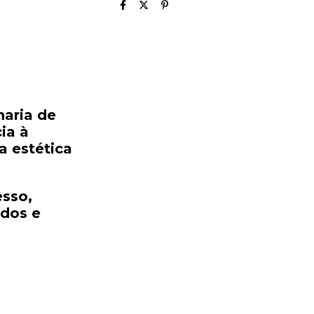
naria
de
cia
à
a
estética
esso,
idos
e