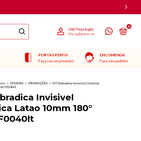
0
Olá!
Faça login
Ou cadastre-se
PORTAS PERFIS
ENCOMENDA
Faça seu orçamento!
Faça seu pedido!
ners
>
OFERTAS
>
PROMOÇÕES
>
KIT Dobradica Invisivel Cilindrica
dt F0040lt
bradica Invisivel
rica Latao 10mm 180°
F0040lt