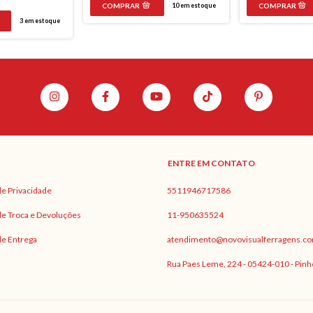
10
em estoque
3
em estoque
ENTRE EM CONTATO
 de Privacidade
5511946717586
 de Troca e Devoluções
11-950635524
 de Entrega
atendimento@novovisualferragens.co
Rua Paes Leme, 224 - 05424-010 - Pinh