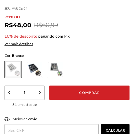
SKU:
VAR-Og-04
-
21
% OFF
R$48,00
R$60,99
10% de desconto
pagando com Pix
Ver mais detalhes
Cor:
Branco
31
em estoque
ALTERAR CEP
Entregas para o CEP:
Meios de envio
CALCULAR