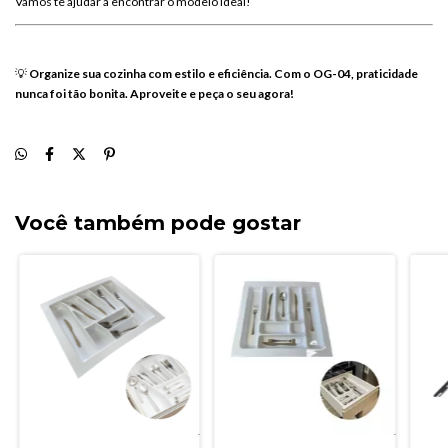
Vamos
te
ajudar
a
encontrar
o
modelo
ideal!
💡
Organize
sua
cozinha
com
estilo
e
eficiência.
Com
o
OG-
04,
praticidade
nunca
foi
tão
bonita.
Aproveite
e
peça
o
seu
agora!
Você também pode gostar