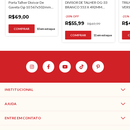
Porta Talher Divisor De
DIVISOR DE TALHER OG-33
TRIL
Gaveta Og-10 567x502mm
BRANCO 553 X 492MM
VERS
Branco
MOLDPLAST
FIC
R$69,00
-
20
% OFF
-
21
%
R$55,99
R$
R$69,99
10
em estoque
11
em estoque
INSTITUCIONAL
AJUDA
ENTRE EM CONTATO