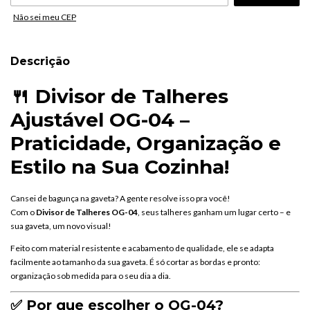
Não sei meu CEP
Descrição
🍴
Divisor
de
Talheres
Ajustável
OG-
04 –
Praticidade,
Organização
e
Estilo
na
Sua
Cozinha!
Cansei
de
bagunça
na
gaveta?
A
gente
resolve
isso
pra
você!
Com
o
Divisor
de
Talheres
OG-
04
,
seus
talheres
ganham
um
lugar
certo –
e
sua
gaveta,
um
novo
visual!
Feito
com
material
resistente
e
acabamento
de
qualidade,
ele
se
adapta
facilmente
ao
tamanho
da
sua
gaveta.
É
só
cortar
as
bordas
e
pronto:
organização
sob
medida
para
o
seu
dia
a
dia.
✅
Por
que
escolher
o
OG-
04?