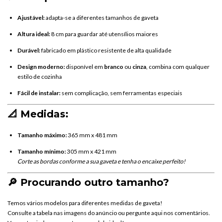
Ajustável:
adapta-
se
a
diferentes
tamanhos
de
gaveta
Altura
ideal:
8
cm
para
guardar
até
utensílios
maiores
Durável:
fabricado
em
plástico
resistente
de
alta
qualidade
Design
moderno:
disponível
em
branco
ou
cinza
,
combina
com
qualquer
estilo
de
cozinha
Fácil
de
instalar:
sem
complicação,
sem
ferramentas
especiais
📐
Medidas:
Tamanho
máximo:
365
mm
x
481
mm
Tamanho
mínimo:
305
mm
x
421
mm
Corte
as
bordas
conforme
a
sua
gaveta
e
tenha
o
encaixe
perfeito!
🔎
Procurando
outro
tamanho?
Temos
vários
modelos
para
diferentes
medidas
de
gaveta!
Consulte
a
tabela
nas
imagens
do
anúncio
ou
pergunte
aqui
nos
comentários.