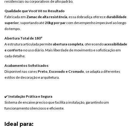
residenciais
ou
corporativos
de
alto
padrão.
Qualidade
que
Você
Vê
no
Resultado
Fabricada
em
Zamac
de
alta
resistência
,
essa
dobradiça
oferece
durabilidade
superior
,
suportando
até
20kg
por
par
com
desempenho
impecável
ao
longo
do
tempo.
Abertura
Total
de
180º
A
estrutura
articulada
permite
abertura
completa
,
oferecendo
acessibilidade
e
conforto
no
uso
diário.
Mais
liberdade
de
movimento
e
sofisticação
em
cada
detalhe.
Acabamentos
Sofisticados
Disponível
nas
cores
Preto,
Escovado
e
Cromado
,
se
adapta
a
diferentes
estilos
de
decoração
e
arquitetura.
✔️
Instalação
Prática
e
Segura
Sistema
de
encaixe
preciso
que
facilita
a
instalação,
garantindo
um
funcionamento
silencioso
e
eficiente.
Ideal
para: