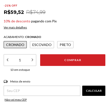
-
21
% OFF
R$59,52
R$74,99
10% de desconto
pagando com Pix
Ver mais detalhes
ACABAMENTO:
CROMADO
CROMADO
ESCOVADO
PRETO
13
em estoque
ALTERAR CEP
Entregas para o CEP:
Meios de envio
CALCULAR
Não sei meu CEP