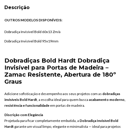
Descrição
OUTROS MODELOS DISPONÍVEIS:
Dobradiça Invisível Bold 60x13 Zm/a
Dobradiça Invisível Bold 95x19mm
Dobradiças
Bold
Hardt
Dobradiça
Invisível
para
Portas
de
Madeira –
Zamac
Resistente,
Abertura
de
180º
Graus
Adicione
sofisticação
e
desempenho
aos
seus
projetos
com
as
dobradiças
invisíveis
Bold
Hardt
,
a
escolha
ideal
para
quem
busca
acabamento
moderno,
resistência
e
funcionalidade
em
portas
de
madeira.
Discrição
com
Elegância
Projetada
para
ficar
completamente
embutida,
a
Dobradiça
Invisível
Bold
Hardt
garante
um
visual
limpo,
elegante
e
minimalista —
ideal
para
projetos