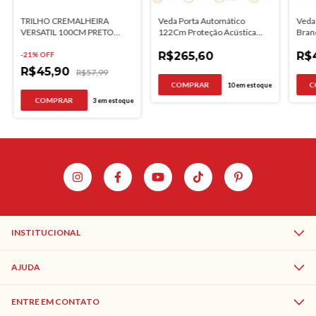
TRILHO CREMALHEIRA
Veda Porta Automático
Veda
VERSATIL 100CM PRETO
122Cm Proteção Acústica
Bran
FICO
Comfortdoor
Face
R$265,60
R$
-
21
% OFF
R$45,90
R$57,99
10
em estoque
3
em estoque
INSTITUCIONAL
AJUDA
ENTRE EM CONTATO