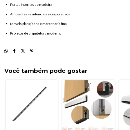
Portas
internas
de
madeira
Ambientes
residenciais
e
corporativos
Móveis
planejados
e
marcenaria
fina
Projetos
de
arquitetura
moderna
Você também pode gostar